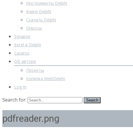
Инструменты Delphi
Книги Delphi
Скачать Delphi
Опросы
Synapse
Excel в Delphi
Lazarus
Об авторе
Проекты
Копилка WebDelphi
Log In
Search for:
pdfreader.png