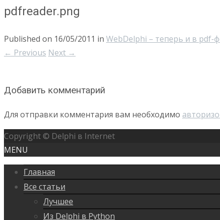
pdfreader.png
Published on
16/05/2011
in
WebDelphi – теперь и в pdf-
←
Previous
Next
→
Добавить комментарий
Для отправки комментария вам необходимо
авторизо
Copyright © Delphi в Internet
MENU
Главная
Все статьи
Лучшее
Из Delphi в Python