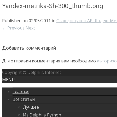
Yandex-metrika-Sh-300_thumb.png
Published on
02/05/2011
in
Стал доступен API Яндекс.Ме
←
Previous
Next
→
Добавить комментарий
Для отправки комментария вам необходимо
авторизо
Copyright © Delphi в Internet
MENU
Главная
Все статьи
Лучшее
Из Delphi в Python