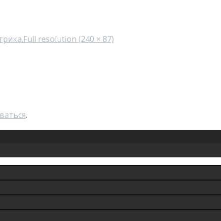
трика.
Full resolution (240 × 87)
ваться
.