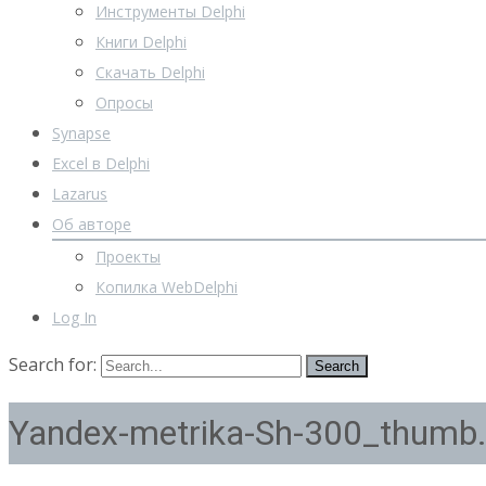
Инструменты Delphi
Книги Delphi
Скачать Delphi
Опросы
Synapse
Excel в Delphi
Lazarus
Об авторе
Проекты
Копилка WebDelphi
Log In
Search for:
Yandex-metrika-Sh-300_thumb