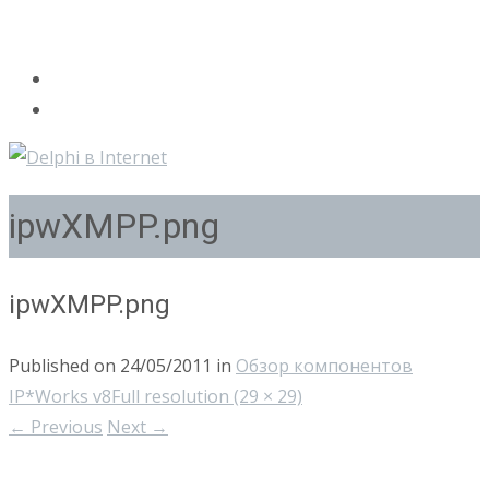
ipwXMPP.png
ipwXMPP.png
Published on
24/05/2011
in
Обзор компонентов
IP*Works v8
Full resolution (29 × 29)
←
Previous
Next
→