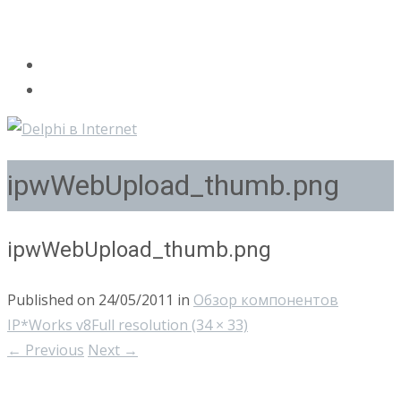
ipwWebUpload_thumb.png
ipwWebUpload_thumb.png
Published on
24/05/2011
in
Обзор компонентов
IP*Works v8
Full resolution (34 × 33)
←
Previous
Next
→