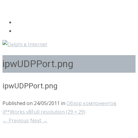
ipwUDPPort.png
ipwUDPPort.png
Published on
24/05/2011
in
Обзор компонентов
IP*Works v8
Full resolution (29 × 29)
←
Previous
Next
→