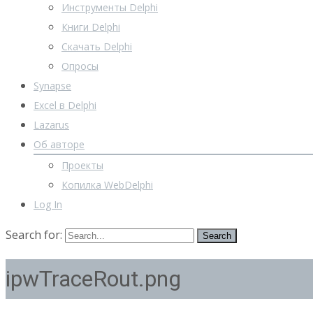
Инструменты Delphi
Книги Delphi
Скачать Delphi
Опросы
Synapse
Excel в Delphi
Lazarus
Об авторе
Проекты
Копилка WebDelphi
Log In
Search for:
ipwTraceRout.png