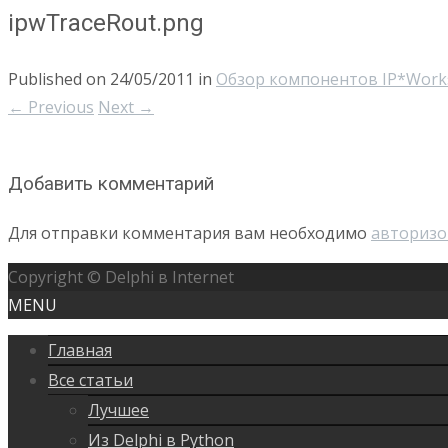
ipwTraceRout.png
Published on
24/05/2011
in
Обзор компонентов IP*Work
←
Previous
Next
→
Добавить комментарий
Для отправки комментария вам необходимо
авторизо
Copyright © Delphi в Internet
MENU
Главная
Все статьи
Лучшее
Из Delphi в Python