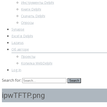
Инструменты Delphi
Книги Delphi
Скачать Delphi
Опросы
Synapse
Excel в Delphi
Lazarus
Об авторе
Проекты
Копилка WebDelphi
Log In
Search for:
ipwTFTP.png