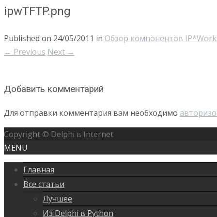
ipwTFTP.png
Published on
24/05/2011
in
Обзор компонентов IP*Work
←
Previous
Next
→
Добавить комментарий
Для отправки комментария вам необходимо
авторизо
Copyright © Delphi в Internet
MENU
Главная
Все статьи
Лучшее
Из Delphi в Python