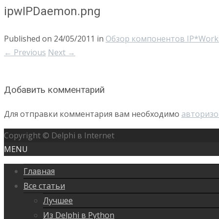
ipwIPDaemon.png
Published on
24/05/2011
in
Обзор компонентов IP*Work
←
Previous
Next
→
Добавить комментарий
Для отправки комментария вам необходимо
авторизо
Copyright © Delphi в Internet
MENU
Главная
Все статьи
Лучшее
Из Delphi в Python