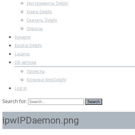
Инструменты Delphi
Книги Delphi
Скачать Delphi
Опросы
Synapse
Excel в Delphi
Lazarus
Об авторе
Проекты
Копилка WebDelphi
Log In
Search for:
ipwIPDaemon.png