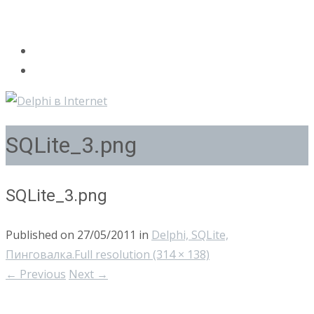
SQLite_3.png
SQLite_3.png
Published on
27/05/2011
in
Delphi, SQLite,
Пинговалка.
Full resolution (314 × 138)
←
Previous
Next
→