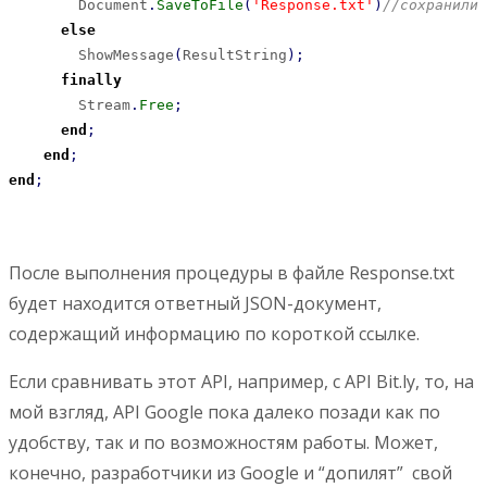
        Document
.
SaveToFile
(
'Response.txt'
)
//сохранили 
else
        ShowMessage
(
ResultString
)
;
finally
        Stream
.
Free
;
end
;
end
;
end
;
После выполнения процедуры в файле Response.txt
будет находится ответный JSON-документ,
содержащий информацию по короткой ссылке.
Если сравнивать этот API, например, с API Bit.ly, то, на
мой взгляд, API Google пока далеко позади как по
удобству, так и по возможностям работы. Может,
конечно, разработчики из Google и “допилят” свой