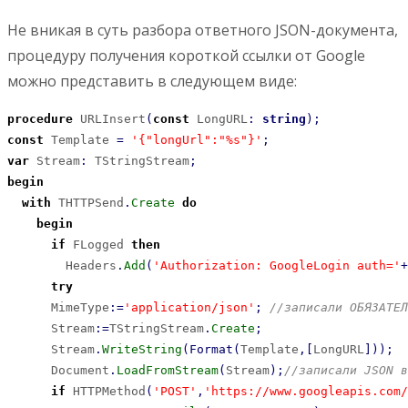
Не вникая в суть разбора ответного JSON-документа,
процедуру получения короткой ссылки от Google
можно представить в следующем виде:
procedure
 URLInsert
(
const
 LongURL
:
string
)
;
const
 Template 
=
'{"longUrl":"%s"}'
;
var
 Stream
:
 TStringStream
;
begin
with
 THTTPSend
.
Create
do
begin
if
 FLogged 
then
        Headers
.
Add
(
'Authorization: GoogleLogin auth='
+
try
      MimeType
:
=
'application/json'
;
//записали ОБЯЗАТЕЛ
      Stream
:
=
TStringStream
.
Create
;
      Stream
.
WriteString
(
Format
(
Template
,
[
LongURL
]
)
)
;
      Document
.
LoadFromStream
(
Stream
)
;
//записали JSON в
if
 HTTPMethod
(
'POST'
,
'https://www.googleapis.com/