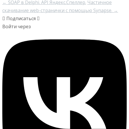
←
SOAP в Delphi. API Яндекс.Спеллер.
Частичное
скачивание web-странички с помощью Synapse.
→
Подписаться
Войти через