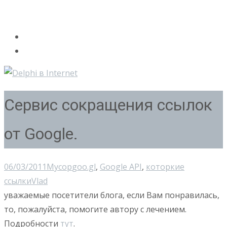
Сервис сокращения ссылок
от Google.
06/03/2011
Мусор
goo.gl
,
Google API
,
которкие
ссылки
Vlad
уважаемые посетители блога, если Вам понравилась,
то, пожалуйста, помогите автору с лечением.
Подробности
тут
.