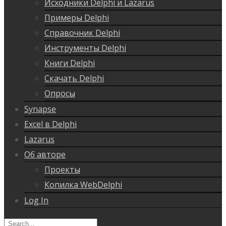
Исходники Delphi и Lazarus
Примеры Delphi
Справочник Delphi
Инструменты Delphi
Книги Delphi
Скачать Delphi
Опросы
Synapse
Excel в Delphi
Lazarus
Об авторе
Проекты
Копилка WebDelphi
Log In