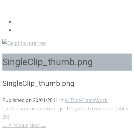
SingleClip_thumb.png
SingleClip_thumb.png
Published on
20/01/2011
in
Jv TimeFrameWork.
Свойства компонента TjvTFDays.
Full resolution (244 ×
29)
←
Previous
Next
→