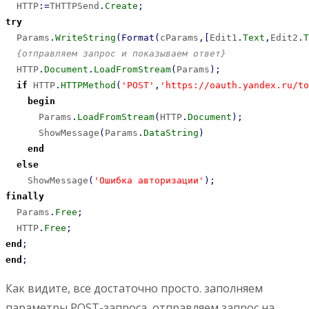
  HTTP
:
=
THTTPSend
.
Create
;
try
  Params
.
WriteString
(
Format
(
cParams
,
[
Edit1
.
Text
,
Edit2
.
T
{отправляем запрос и показываем ответ}
  HTTP
.
Document
.
LoadFromStream
(
Params
)
;
if
 HTTP
.
HTTPMethod
(
'POST'
,
'https://oauth.yandex.ru/to
begin
      Params
.
LoadFromStream
(
HTTP
.
Document
)
;
      ShowMessage
(
Params
.
DataString
)
end
else
    ShowMessage
(
'Ошибка авторизации'
)
;
finally
  Params
.
Free
;
  HTTP
.
Free
;
end
;
end
;
Как видите, все достаточно просто. заполняем
параметры POST-запроса, отправляем запрос на