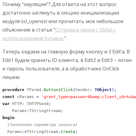
Почему “эмуляции”? Для ответа на этот вопрос
достаточно заглянуть в секцию инициализации
модуля ssl_openssl или прочитать мое небольшое
объяснение в статье “
Отправка писем с GMail с
использованием Synapse.
”.
Теперь кидаем на главную форму кнопку и 3 Edit’а. В
Edit1 будем хранить ID клиента, в Edit2 и Edit3 – логин
и пароль пользователя, а в обработчике OnClick
пишем:
procedure
 TForm4
.
Button1Click
(
Sender
:
TObject
)
;
const
 cParams 
=
'grant_type=password&amp;client_id=%s&a
var
 HTTP
:
 THTTPSend
;
    Params
:
TStringStream
;
begin
{Заполняем параметры запроса}
  Params
:
=
TStringStream
.
Create
;