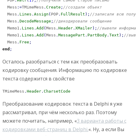
  POP
.
Retr
(
1
)
;
//получили самое старое письмо
  Mess
:
=
TMimeMess
.
Create
;
//создали объект
  Mess
.
Lines
.
Assign
(
POP
.
FullResult
)
;
//записали всю полу
  Mess
.
DecodeMessage
;
//декодировали сообщение
  Memo1
.
Lines
.
Add
(
Mess
.
Header
.
XMailer
)
;
//вывели информа
  Memo1
.
Lines
.
Add
(
Mess
.
MessagePart
.
PartBody
.
Text
)
;
//выв
  Mess
.
Free
;
end
;
Осталось разобраться с тем как преобразовать
кодировку сообщения. Информацию по кодировке
текста содержится в свойстве
TMimeMess
.
Header
.
CharsetCode
Преобразование кодировок текста в Delphi я уже
рассматривал, при чём несколько раз. Поэтому
можете почитать, например, «
3 варианта работы с
кодировками веб-страниц в Delphi.
«. Ну, а если Вы