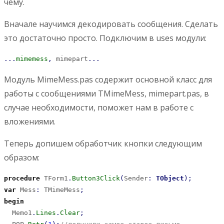
чему.
Вначале научимся декодировать сообщения. Сделать
это достаточно просто. Подключим в uses модули:
...
mimemess
,
 mimepart
...
Модуль MimeMess.pas содержит основной класс для
работы с сообщениями TMimeMess, mimepart.pas, в
случае необходимости, поможет нам в работе с
вложениями.
Теперь допишем обработчик кнопки следующим
образом:
procedure
 TForm1
.
Button3Click
(
Sender
:
TObject
)
;
var
 Mess
:
 TMimeMess
;
begin
  Memo1
.
Lines
.
Clear
;