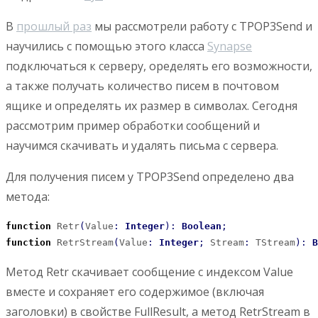
В
прошлый раз
мы рассмотрели работу с TPOP3Send и
научились с помощью этого класса
Synapse
подключаться к серверу, оределять его возможности,
а также получать количество писем в почтовом
ящике и определять их размер в символах. Сегодня
рассмотрим пример обработки сообщений и
научимся скачивать и удалять письма с сервера.
Для получения писем у TPOP3Send определено два
метода:
function
 Retr
(
Value
:
Integer
)
:
Boolean
;
function
 RetrStream
(
Value
:
Integer
;
 Stream
:
 TStream
)
:
B
Метод Retr скачивает сообщение с индексом Value
вместе и сохраняет его содержимое (включая
заголовки) в свойстве FullResult, а метод RetrStream в