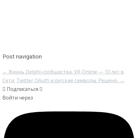
Post navigation
←
Жизнь Delphi-сообщества. VR-Online — 10 лет в
Сети.
Twitter OAuth и русские символы. Решено.
→
Подписаться
Войти через