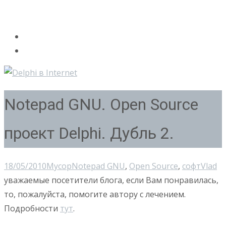
Notepad GNU. Open Source
проект Delphi. Дубль 2.
18/05/2010
Мусор
Notepad GNU
,
Open Source
,
софт
Vlad
уважаемые посетители блога, если Вам понравилась,
то, пожалуйста, помогите автору с лечением.
Подробности
тут
.