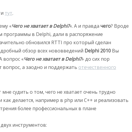
ти
тут
.
ему «
Чего не хватает в Delphi?
«. А и правда
чего
? Вроде
м программы в Delphi, дали в распоряжение
ачительно обновился RTTI про который сделан
 подробный обзор всех нововведений
Delphi 2010
Вы
А вопрос «
Чего не хватает в Delphi?
» до сих пор
от вопрос, а заодно и поддержать
отечественного
т мне судить о том, чего не хватает очень трудно
и как делается, например в php или C++ и реализовать
мотрения более профессиональных в плане
 двух инструментов: