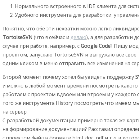
Нормального встроенного в IDE клиента для сист
Удобного инструмента для разработки, управлен
Понятно, что обе эти нехватки можно легко ликвидир
TortoiseSVN
(что я сейчас и
делаю
), а для разработки
случае при работе, например, с
Google Code
? Пишу мод
проектом, запускаю TortoiseSVN и выгружаю все свое т
одним кликом в меню отправить все изменения на серв
Второй момент почему хотел бы увидеть поддержку
S
и можно в любой момент времени посмотреть какого во
работаем с проектом вдвоем или втроем и у каждого 
того же инструмента History посмотреть что имеем мы
на сервер.
С разработкой документации примерно такая же карти
на формирование документации? Расставил определенн
с проектом файл в формате html, doc, pdf и т.д. в ко