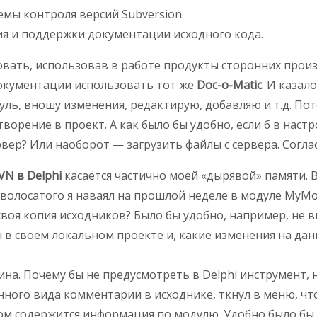
емы контроля версий Subversion.
ия и поддержки документации исходного кода.
овать, использовав в работе продукты сторонних прои
 документации использовать тот же
Doc-o-Matic
. И казал
уль, вношу изменения, редактирую, добавляю и т.д. По
ворение в проект. А как было бы удобно, если б в наст
ер? Или наоборот — загрузить файлы с сервера. Соглас
VN в Delphi
касается частично моей «дырявой» памяти. 
лосатого я наваял на прошлой неделе в модуле MyModul
своя копия исходников? Было бы удобно, например, не 
 в своем локальном проекте и, какие изменения на дан
на. Почему бы не предусмотреть в Delphi инструмент,
ого вида комментарии в исходнике, ткнул в меню, что
тором содержится информация по модулю. Удобно было бы.