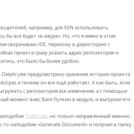
зводителей, например, для SVN использовать
ось бы всё будет «в ажуре». Но, что я имею в этом
том сворачиваю IDE, перехожу в директорию с
ройках проекта сразу указать адрес репозитория и
итесь, это было бы более удобно.
В Delphi уже предусмотрено хранение истории проекта
.pas и почему он всё ещё работает. А как быть, если
выгружать с репозитория все изменения, а с помощью
ный момент внес Вася Пупкин в модуль и выгрузил его
 наподобие
ToDo List
, но только направленный именно
-то наподобие «Generate Document» и получил в папку