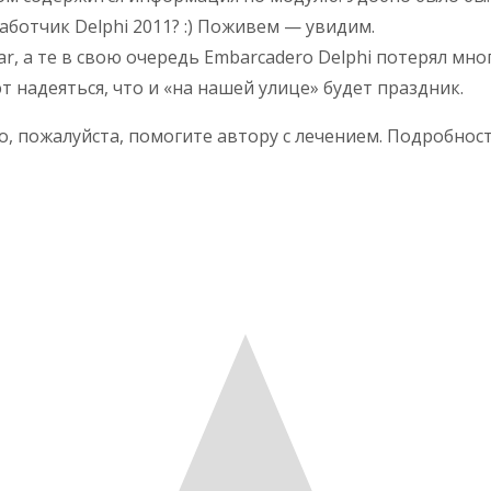
работчик Delphi 2011? :) Поживем — увидим.
ear, а те в свою очередь Embarcadero Delphi потерял м
 надеяться, что и «на нашей улице» будет праздник.
о, пожалуйста, помогите автору с лечением. Подробнос