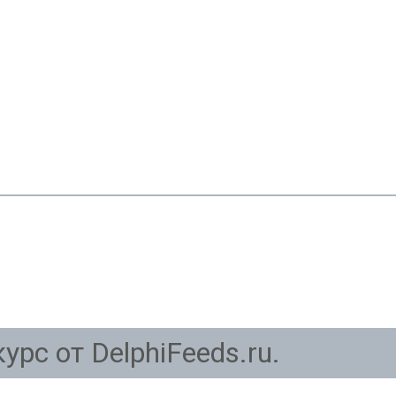
урс от DelphiFeeds.ru.