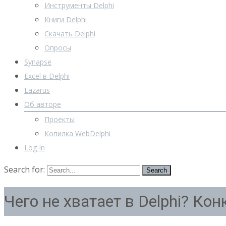
Инструменты Delphi
Книги Delphi
Скачать Delphi
Опросы
Synapse
Excel в Delphi
Lazarus
Об авторе
Проекты
Копилка WebDelphi
Log In
Search for:
Чего не хватает в Delphi? Конк