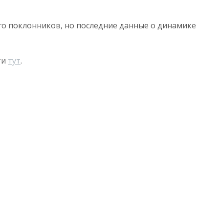
ного поклонников, но последние данные о динамике
ти
тут
.