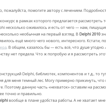
о, пожалуйста, помогите автору с лечением. Подробнос
 конкурс в рамках которого предлагается рассмотреть т
lphi несколько оживилось и есть от чего — нам, пишущи
несколько необычная на первый взгляд. В
Delphi 2010
зн
оявилось ещё много чего нового, интересного. Кстати,
гера
. В общем, казалось бы — есть всё, что душе угодно. 
енству нет предела. Что ж попробую и я рассмотреть эт
нструкций Delphi, библиотек, компонентов и т.д., то ту
ия для меня темный лес. Могу примерно прикинуть, что 
льте. Поэтому данную часть «нехваток» оставим на расс
ее точно и правильно.
elphi
вообще в плане удобства работы. А не хватает мне