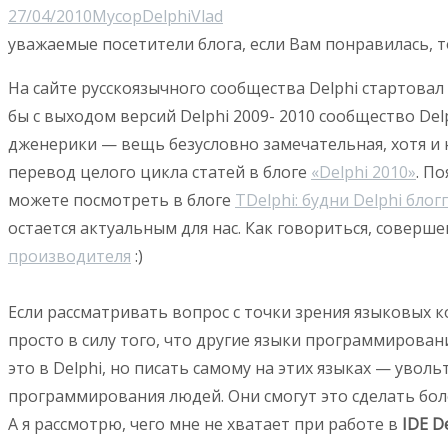
27/04/2010
Мусор
Delphi
Vlad
уважаемые посетители блога, если Вам понравилась, т
На сайте русскоязычного сообщества Delphi стартовал
бы с выходом версий Delphi 2009- 2010 сообщество De
дженерики — вещь безусловно замечательная, хотя и 
перевод целого цикла статей в блоге
«Delphi 2010»
. П
можете посмотреть в блоге
TDelphi: будни Delphi блог
остается актуальным для нас. Как говориться, соверш
производителя
:)
Если рассматривать вопрос с точки зрения языковых ко
просто в силу того, что другие языки программирован
это в Delphi, но писать самому на этих языках — уво
программирования людей. Они смогут это сделать бол
А я рассмотрю, чего мне не хватает при работе в
IDE D