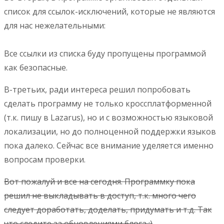
список для ссылок-исключений, которые не являются
для нас нежелательными:
Все ссылки из списка буду пропущены программой
как безопасные.
В-третьих, ради интереса решил попробовать
сделать программу не только кроссплатформенной
(т.к. пишу в Lazarus), но и с возможностью языковой
локализации, но до полноценной поддержки языков
пока далеко. Сейчас все внимание уделяется именно
вопросам проверки.
Вот пожалуй и все на сегодня. Программку пока
решил не выкладывать в доступ, т.к. много чего
следует доработать, доделать, придумать и т.д. Так
что следите за обновлениями блога :)