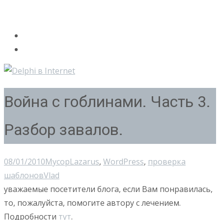
Война с гоблинами. Часть 3.
Разбор завалов.
08/01/2010
Мусор
Lazarus
,
WordPress
,
проверка
шаблонов
Vlad
уважаемые посетители блога, если Вам понравилась,
то, пожалуйста, помогите автору с лечением.
Подробности
тут
.