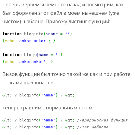
Теперь вернемся немного назад и посмотрим, как
был оформлен этот файл в моем нынешнем (уже
чистом) шаблоне. Привожу листинг функций:
function
 bloqinfo
(
$name
=
''
)
{
echo
'ankor ankor'
;
}
function
 bloq
(
$name
=
''
)
{
echo
'ankorankor'
;
}
Вызов функций был точно такой же как и при работе
с тэгами шаблона, т.е.
&
lt
;
 ? bloqinfo
(
'name'
)
 ? 
&
gt
;
теперь сравним с нормальным тэгом:
&
lt
;
 ? bloqinfo
(
'name'
)
 ? 
&
gt
;
//вредоносная функция
&
lt
;
 ? bloginfo
(
'name'
)
 ? 
&
gt
;
//тэг шаблона