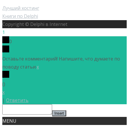
Лучший хостинг
Книги по Delphi
Copyright © Delphi в Internet
1
0
Оставьте комментарий! Напишите, что думаете по
поводу статьи.
x
(
)
x
|
Ответить
Insert
MENU