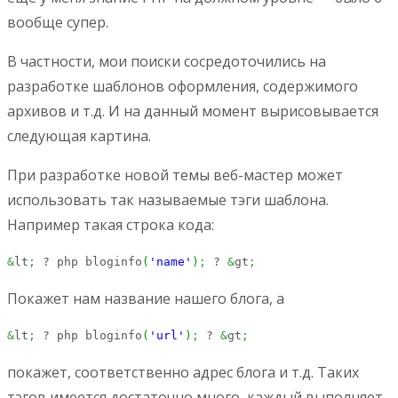
вообще супер.
В частности, мои поиски сосредоточились на
разработке шаблонов оформления, содержимого
архивов и т.д. И на данный момент вырисовывается
следующая картина.
При разработке новой темы веб-мастер может
использовать так называемые тэги шаблона.
Например такая строка кода:
&
lt
;
 ? php bloginfo
(
'name'
)
;
 ? 
&
gt
;
Покажет нам название нашего блога, а
&
lt
;
 ? php bloginfo
(
'url'
)
;
 ? 
&
gt
;
покажет, соответственно адрес блога и т.д. Таких
тэгов имеется достаточно много, каждый выполняет