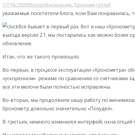
17/10/2009
Мусор
обновление
,
Хронометр
Vlad
уважаемые посетители блога, если Вам понравилась, т
Всё бывает в первый раз. Вот и наш «Хрономет
выхода версии 2.1. мы постарались как можно более к
обновление.
Итак, что же такого произошло.
Во-первых, в процессе эксплуатации «Хронометра» об
«ускоренном» режиме по сравнению со счётчиками зада
все эти мелочи были полностью исправлены.
Во-вторых, мы продолжили нашу работу по минимизац
Хронометр довольно значительно «Похудел».
В-третьих, немного изменился интерфейс окна опций 
Из нововведений можно выделить следующие: