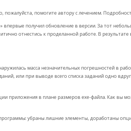
о, пожалуйста, помогите автору с лечением. Подробнос
р» впервые получил обновление в версии. За тот небо
ритично отнестись к проделанной работе. В результате 
наружилась масса незначительных погрешностей в рабо
ний, или при выводе всего списка заданий одно вдруг н
ии приложения в плане размеров exe-файла. Как вы мо
программы: убраны лишние элементы, доработаны опции