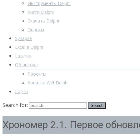
Инструменты Delphi
Книги Delphi
Скачать Delphi
Опросы
Synapse
Excel в Delphi
Lazarus
Об авторе
Проекты
Копилка WebDelphi
Log In
Search for:
Хрономер 2.1. Первое обновл