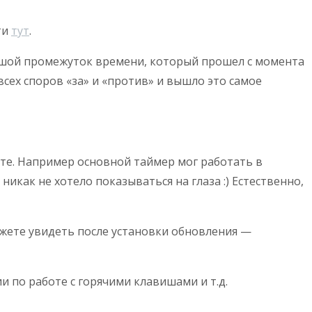
ти
тут
.
льшой промежуток времени, который прошел с момента
всех споров «за» и «против» и вышло это самое
те. Например основной таймер мог работать в
икак не хотело показываться на глаза :) Естественно,
жете увидеть после установки обновления —
 по работе с горячими клавишами и т.д.