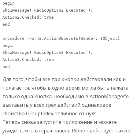
begin

ShowMessage('RadioOption2 Executed');

Action2.Checked:=true;

end;

procedure TForm2.Action3Execute(Sender: TObject);

begin

ShowMessage('RadioOption3 Executed');

Action3.Checked:=true;

end;
Для того, чтобы все три кнопки действовали как и
полагается, чтобы в одно время могла быть нажата
только одна кнопка, необходимо в ActionManager’е
выставить у всех трех действий одинаковое
свойство GroupIndex отличное от нуля.
Теперь снова запустите приложение и можете
увидеть, что вторая панель Ribbon действует также