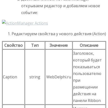
открываем редактор и добавляем новое
событие:
Редактируем свойства у нового действия (Action)
Свойство
Тип
Значение
Описание
Заголовок,
который будет
показываться
пользователю
Caption
string
WebDelphi.ru
при
размещении
действия на
панели
Ribbon