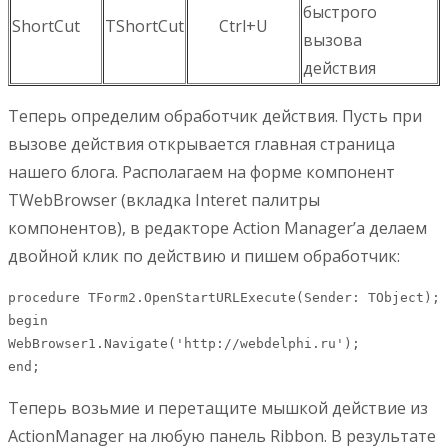
быстрого
ShortCut
TShortCut
Ctrl+U
вызова
действия
Теперь определим обработчик действия. Пусть при
вызове действия открывается главная страница
нашего блога. Располагаем на форме компонент
TWebBrowser (вкладка Interet палитры
компонентов), в редакторе Action Manager’а делаем
двойной клик по действию и пишем обработчик:
procedure TForm2.OpenStartURLExecute(Sender: TObject);

begin

WebBrowser1.Navigate('http://webdelphi.ru');

end;
Теперь возьмие и перетащите мышкой действие из
ActionManager на любую панель Ribbon. В результате