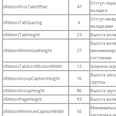
Отступ пер
cRibbonFirstTabOffSet
47
вкладки
Отступ меж
cRibbonTabSpacing
6
вкладками
cRibbonTabHeight
23
Высота вкл
Высота вкла
cRibbonMinimizedHeight
27
минимизир
состоянии
cRibbonTabScrollButtonWidth
12
Ширина скр
Высота заго
cRibbonGroupCaptionHeight
16
группы
cRibbonGroupHeight
86
Высота гру
cRibbonPageHeight
93
Высота вкл
Минимальн
cRibbonMinimumCaptionWidth
50
заголовка л