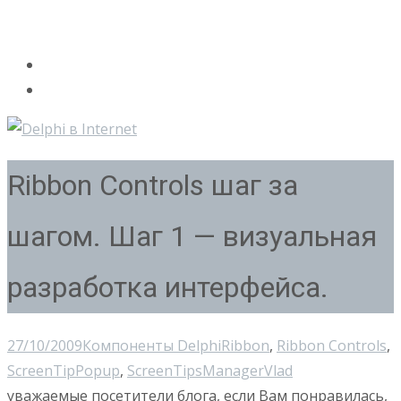
Ribbon Controls шаг за
шагом. Шаг 1 — визуальная
разработка интерфейса.
27/10/2009
Компоненты Delphi
Ribbon
,
Ribbon Controls
,
ScreenTipPopup
,
ScreenTipsManager
Vlad
уважаемые посетители блога, если Вам понравилась,