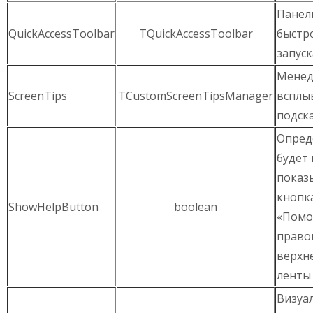
Панел
QuickAccessToolbar
TQuickAccessToolbar
быстр
запуск
Мене
ScreenTips
TCustomScreenTipsManager
всплы
подск
Опред
будет 
показ
кнопк
ShowHelpButton
boolean
«Помо
право
верхне
ленты
Визуа