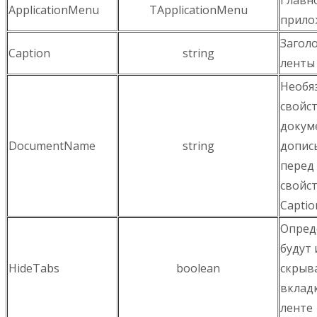
ApplicationMenu
TApplicationMenu
прило
Загол
Caption
string
ленты
Необя
свойс
докум
DocumentName
string
допис
перед
свойс
Captio
Опред
будут 
HideTabs
boolean
скрыв
вклад
ленте