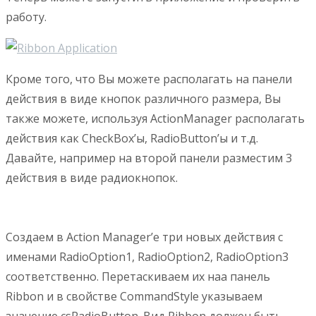
работу.
Кроме того, что Вы можете располагать на панели
действия в виде кнопок различного размера, Вы
также можете, используя ActionManager располагать
действия как CheckBox’ы, RadioButton’ы и т.д.
Давайте, например на второй панели разместим 3
действия в виде радиокнопок.
Создаем в Action Manager’е три новых действия с
именами RadioOption1, RadioOption2, RadioOption3
соответственно. Перетаскиваем их наа панель
Ribbon и в свойстве CommandStyle указываем
значение csRadioButton. Вид Ribbon должен быть