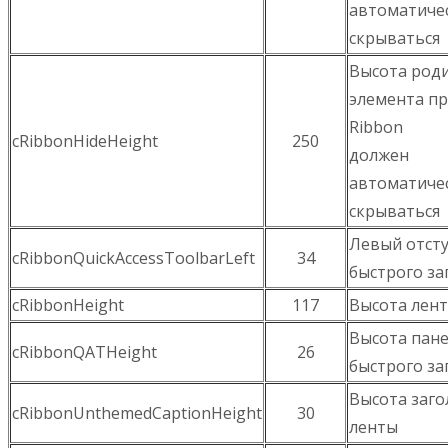
автоматиче
скрываться
Высота род
элемента п
Ribbon
cRibbonHideHeight
250
должен
автоматиче
скрываться
Левый отсту
cRibbonQuickAccessToolbarLeft
34
быстрого за
cRibbonHeight
117
Высота лен
Высота пан
cRibbonQATHeight
26
быстрого за
Высота заго
cRibbonUnthemedCaptionHeight
30
ленты