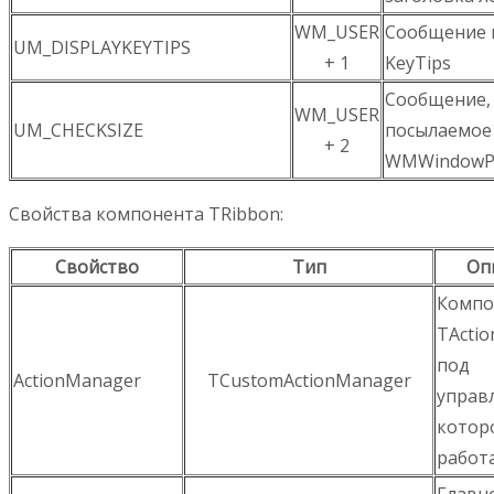
WM_USER
Сообщение 
UM_DISPLAYKEYTIPS
+ 1
KeyTips
Сообщение,
WM_USER
UM_CHECKSIZE
посылаемое
+ 2
WMWindowP
Свойства компонента TRibbon:
Свойство
Тип
Оп
Компо
TActi
под
ActionManager
TCustomActionManager
управ
котор
работ
Главн