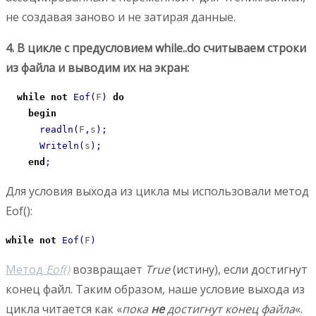
не создавая заново и не затирая данные.
4. В цикле с предусловием while..do считываем строки
из файла и выводим их на экран:
while
not
Eof
(
F
)
do
begin
readln
(
F
,
s
)
;
Writeln
(
s
)
;
end
;
Для условия выхода из цикла мы использовали метод
Eof():
while
not
Eof
(
F
)
Метод
Eof()
возвращает
True
(истину), если достигнут
конец файл. Таким образом, наше условие выхода из
цикла читается как «
пока
не
достигнут конец файла
«.