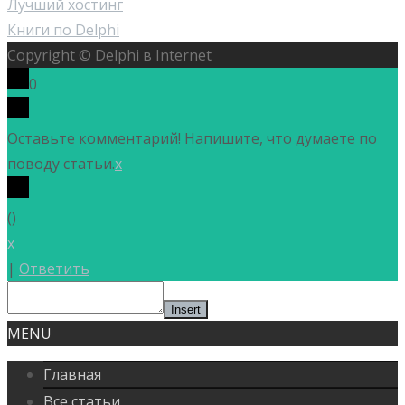
Лучший хостинг
Книги по Delphi
Copyright © Delphi в Internet
0
Оставьте комментарий! Напишите, что думаете по
поводу статьи.
x
(
)
x
|
Ответить
Insert
MENU
Главная
Все статьи