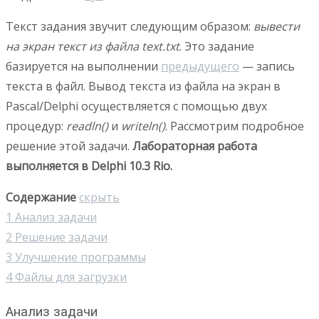
Текст задания звучит следующим образом:
вывести
на экран текст из файла text.txt
. Это задание
базируется на выполнении
предыдущего
— запись
текста в файл. Вывод текста из файла на экран в
Pascal/Delphi осуществляется с помощью двух
процедур:
readln()
и
writeln()
. Рассмотрим подробное
решение этой задачи.
Лабораторная работа
выполняется в Delphi 10.3 Rio.
Содержание
скрыть
1
Анализ задачи
2
Решение задачи
3
Улучшение программы
4
Файлы для загрузки
Анализ задачи