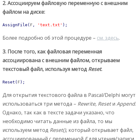
2. Ассоциируем файловую переменную с внешним
файлом на диске:
AssignFile
(
F
,
'text.txt'
)
;
Более подробно об этой процедуре –
см. здесь
.
3. После того, как файловая переменная
ассоциирована с внешним файлом, открываем
текстовый файл, используя метод
Reset
.
Reset
(
F
)
;
Для открытия текстового файла в Pascal/Delphi могут
использоваться три метода –
Rewrite, Reset
и
Append
.
Однако, так как в тексте задачи указано, что
необходимо читать данные из файла, то мы
используем метод
Reset()
, который открывает файл,
ассоциированный с переменной
F
для чтения/записи,