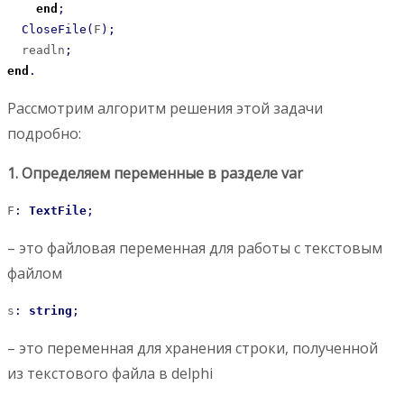
end
;
CloseFile
(
F
)
;
  readln
;
end
.
Рассмотрим алгоритм решения этой задачи
подробно:
1. Определяем переменные в разделе var
F
:
TextFile
;
– это файловая переменная для работы с текстовым
файлом
s
:
string
;
– это переменная для хранения строки, полученной
из текстового файла в delphi