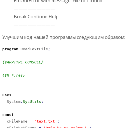
EInOutError with message ‘File not found’.
—————————
Break Continue Help
—————————
Улучшим код нашей программы следующим образом:
program
 ReadTextFile
;
{$APPTYPE CONSOLE}
{$R *.res}
uses
  System
.
SysUtils
;
const
  cFileName 
=
'text.txt'
;
  сFileNotFound 
=
'Файл %s не найден!'
;