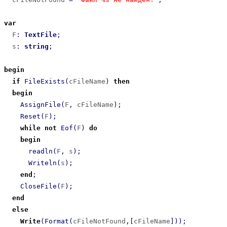
var
  F
:
TextFile
;
  s
:
string
;
begin
if
FileExists
(
cFileName
)
then
begin
AssignFile
(
F
,
 cFileName
)
;
Reset
(
F
)
;
while
not
Eof
(
F
)
do
begin
readln
(
F
,
 s
)
;
Writeln
(
s
)
;
end
;
CloseFile
(
F
)
;
end
else
Write
(
Format
(
сFileNotFound
,
[
cFileName
]
)
)
;