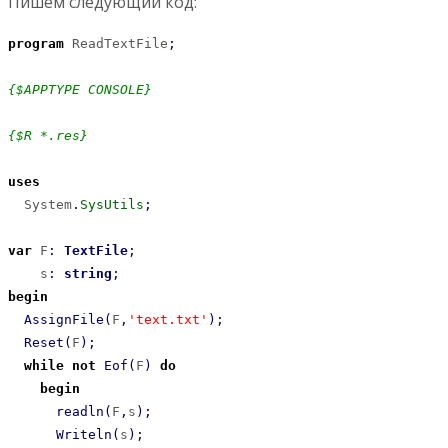
Пишем следующий код:
program
 ReadTextFile
;
{$APPTYPE CONSOLE}
{$R *.res}
uses
  System
.
SysUtils
;
var
 F
:
TextFile
;
    s
:
string
;
begin
AssignFile
(
F
,
'text.txt'
)
;
Reset
(
F
)
;
while
not
Eof
(
F
)
do
begin
readln
(
F
,
s
)
;
Writeln
(
s
)
;