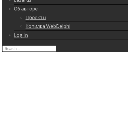
Об авторе
Проекты
Копилка WebDelphi
Log In