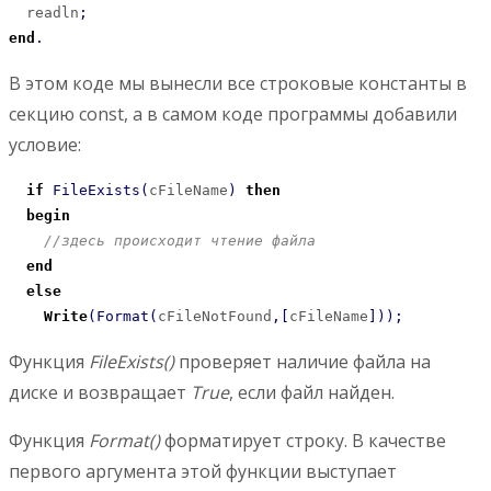
  readln
;
end
.
В этом коде мы вынесли все строковые константы в
секцию const, а в самом коде программы добавили
условие:
if
FileExists
(
cFileName
)
then
begin
//здесь происходит чтение файла
end
else
Write
(
Format
(
сFileNotFound
,
[
cFileName
]
)
)
;
Функция
FileExists()
проверяет наличие файла на
диске и возвращает
True
, если файл найден.
Функция
Format()
форматирует строку. В качестве
первого аргумента этой функции выступает