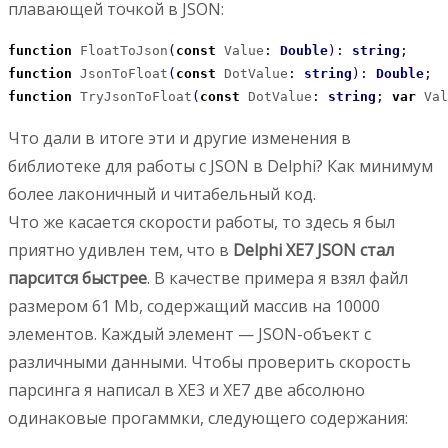
плавающей точкой в JSON:
function
 FloatToJson
(
const
 Value
:
Double
)
:
string
;
function
 JsonToFloat
(
const
 DotValue
:
string
)
:
Double
;
function
 TryJsonToFloat
(
const
 DotValue
:
string
;
var
 Val
Что дали в итоге эти и другие изменения в
библиотеке для работы с JSON в Delphi? Как минимум
более лаконичный и читабельный код.
Что же касается скорости работы, то здесь я был
приятно удивлен тем, что в
Delphi XE7 JSON стал
парсится быстрее
. В качестве примера я взял файл
размером 61 Mb, содержащий массив на 10000
элементов. Каждый элемент — JSON-объект с
различными данными. Чтобы проверить скорость
парсинга я написал в XE3 и XE7 две абсолюно
одинаковые прогаммки, следующего содержания: