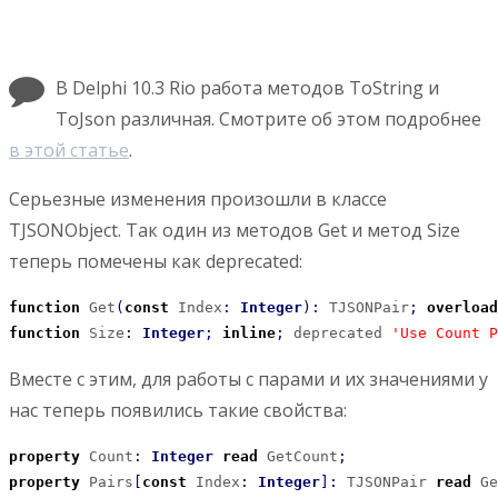
В Delphi 10.3 Rio работа методов ToString и
ToJson различная. Смотрите об этом подробнее
в этой статье
.
Серьезные изменения произошли в классе
TJSONObject. Так один из методов Get и метод Size
теперь помечены как deprecated:
function
 Get
(
const
 Index
:
Integer
)
:
 TJSONPair
;
overload
function
 Size
:
Integer
;
inline
;
 deprecated 
'Use Count P
Вместе с этим, для работы с парами и их значениями у
нас теперь появились такие свойства:
property
 Count
:
Integer
read
 GetCount
;
property
 Pairs
[
const
 Index
:
Integer
]
:
 TJSONPair 
read
 Ge