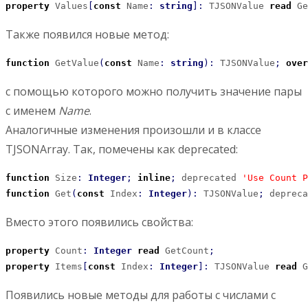
property
 Values
[
const
 Name
:
string
]
:
 TJSONValue 
read
 Ge
Также появился новые метод:
function
 GetValue
(
const
 Name
:
string
)
:
 TJSONValue
;
over
с помощью которого можно получить значение пары
с именем
Name
.
Аналогичные изменения произошли и в классе
TJSONArray. Так, помечены как deprecated:
function
 Size
:
Integer
;
inline
;
 deprecated 
'Use Count P
function
 Get
(
const
 Index
:
Integer
)
:
 TJSONValue
;
 depreca
Вместо этого появились свойства:
property
 Count
:
Integer
read
 GetCount
;
property
 Items
[
const
 Index
:
Integer
]
:
 TJSONValue 
read
 G
Появились новые методы для работы с числами с