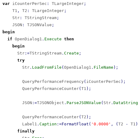
var
 iCounterPerSec
:
 TLargeInteger
;
    T1
,
 T2
:
 TLargeInteger
;
    Str
:
 TStringStream
;
    JSON
:
 TJSONValue
;
begin
if
 OpenDialog1
.
Execute
then
begin
      Str
:
=
TStringStream
.
Create
;
try
        Str
.
LoadFromFile
(
OpenDialog1
.
FileName
)
;
        QueryPerformanceFrequency
(
iCounterPerSec
)
;
        QueryPerformanceCounter
(
T1
)
;
        JSON
:
=
TJSONObject
.
ParseJSONValue
(
Str
.
DataString
        QueryPerformanceCounter
(
T2
)
;
        Label1
.
Caption
:
=
FormatFloat
(
'0.0000'
,
(
T2 
-
 T1
)
finally