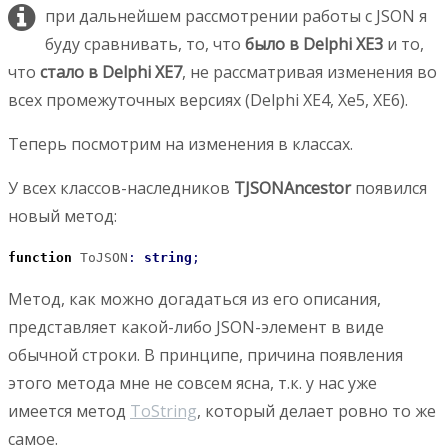
при дальнейшем рассмотрении работы с JSON я
буду сравнивать, то, что
было в Delphi XE3
и то,
что
стало в Delphi XE7
, не рассматривая изменения во
всех промежуточных версиях (Delphi XE4, Xe5, XE6).
Теперь посмотрим на изменения в классах.
У всех классов-наследников
TJSONAncestor
появился
новый метод:
function
 ToJSON
:
string
;
Метод, как можно догадаться из его описания,
представляет какой-либо JSON-элемент в виде
обычной строки. В принципе, причина появления
этого метода мне не совсем ясна, т.к. у нас уже
имеется метод
ToString
, который делает ровно то же
самое.