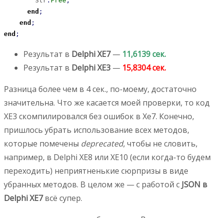
        Str
.
Free
;
end
;
end
;
end
;
Результат в
Delphi XE7
—
11,6139 сек.
Результат в
Delphi XE3
—
15,8304 сек.
Разница более чем в 4 сек., по-моему, достаточно
значительна. Что же касается моей проверки, то код
XE3 скомпилировался без ошибок в Xe7. Конечно,
пришлось убрать использование всех методов,
которые помечены
deprecated
, чтобы не словить,
например, в Delphi XE8 или XE10 (если когда-то будем
переходить) неприятненькие сюрпризы в виде
убранных методов. В целом же — с работой с
JSON в
Delphi XE7
всё супер.