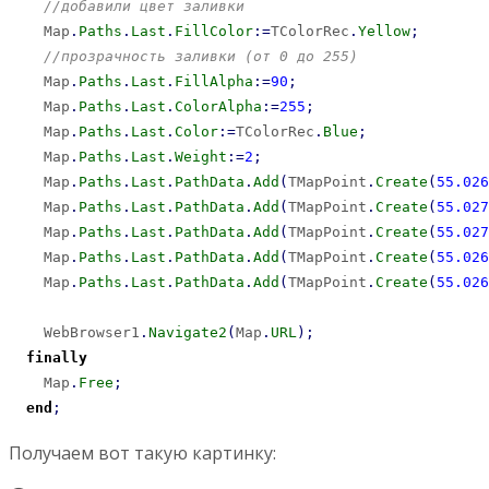
//добавили цвет заливки
    Map
.
Paths
.
Last
.
FillColor
:
=
TColorRec
.
Yellow
;
//прозрачность заливки (от 0 до 255)
    Map
.
Paths
.
Last
.
FillAlpha
:
=
90
;
    Map
.
Paths
.
Last
.
ColorAlpha
:
=
255
;
    Map
.
Paths
.
Last
.
Color
:
=
TColorRec
.
Blue
;
    Map
.
Paths
.
Last
.
Weight
:
=
2
;
    Map
.
Paths
.
Last
.
PathData
.
Add
(
TMapPoint
.
Create
(
55.026
    Map
.
Paths
.
Last
.
PathData
.
Add
(
TMapPoint
.
Create
(
55.027
    Map
.
Paths
.
Last
.
PathData
.
Add
(
TMapPoint
.
Create
(
55.027
    Map
.
Paths
.
Last
.
PathData
.
Add
(
TMapPoint
.
Create
(
55.026
    Map
.
Paths
.
Last
.
PathData
.
Add
(
TMapPoint
.
Create
(
55.026
    WebBrowser1
.
Navigate2
(
Map
.
URL
)
;
finally
    Map
.
Free
;
end
;
Получаем вот такую картинку: