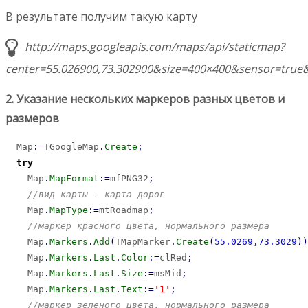
В результате получим такую карту
http://maps.googleapis.com/maps/api/staticmap?
center=55.026900,73.302900&size=400×400&sensor=true&
2. Указание нескольких маркеров разных цветов и
размеров
  Map
:
=
TGoogleMap
.
Create
;
try
    Map
.
MapFormat
:
=
mfPNG32
;
//вид карты - карта дорог
    Map
.
MapType
:
=
mtRoadmap
;
//маркер красного цвета, нормального размера
    Map
.
Markers
.
Add
(
TMapMarker
.
Create
(
55.0269
,
73.3029
)
)
    Map
.
Markers
.
Last
.
Color
:
=
clRed
;
    Map
.
Markers
.
Last
.
Size
:
=
msMid
;
    Map
.
Markers
.
Last
.
Text
:
=
'1'
;
//маркер зеленого цвета, нормального размера