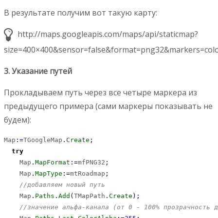
В результате получим вот такую карту:
http://maps.googleapis.com/maps/api/staticmap?
size=400×400&sensor=false&format=png32&markers=color:0
3. Указание путей
Прокладываем путь через все четыре маркера из
предыдущего примера (сами маркеры показывать не
будем):
Map
:
=
TGoogleMap
.
Create
;
try
    Map
.
MapFormat
:
=
mfPNG32
;
    Map
.
MapType
:
=
mtRoadmap
;
//добавляем новый путь
    Map
.
Paths
.
Add
(
TMapPath
.
Create
)
;
//значение альфа-канала (от 0 - 100% прозрачность д