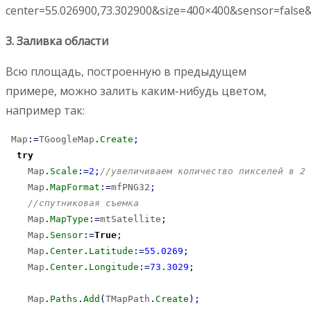
center=55.026900,73.302900&size=400×400&sensor=false&
3. Заливка области
Всю площадь, построенную в предыдущем
примере, можно залить каким-нибудь цветом,
например так:
 Map
:
=
TGoogleMap
.
Create
;
try
    Map
.
Scale
:
=
2
;
//увеличиваем количество пикселей в 2 
    Map
.
MapFormat
:
=
mfPNG32
;
//спутниковая съемка
    Map
.
MapType
:
=
mtSatellite
;
    Map
.
Sensor
:
=
True
;
    Map
.
Center
.
Latitude
:
=
55.0269
;
    Map
.
Center
.
Longitude
:
=
73.3029
;
    Map
.
Paths
.
Add
(
TMapPath
.
Create
)
;