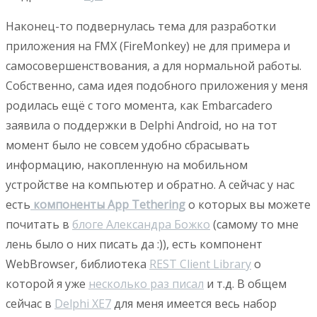
Наконец-то подвернулась тема для разработки
приложения на FMX (FireMonkey) не для примера и
самосовершенствования, а для нормальной работы.
Собственно, сама идея подобного приложения у меня
родилась ещё с того момента, как Embarcadero
заявила о поддержки в Delphi Android, но на тот
момент было не совсем удобно сбрасывать
информацию, накопленную на мобильном
устройстве на компьютер и обратно. А сейчас у нас
есть
компоненты App Tethering
о которых вы можете
почитать в
блоге Александра Божко
(самому то мне
лень было о них писать да :)), есть компонент
WebBrowser, библиотека
REST Client Library
о
которой я уже
несколько раз писал
и т.д. В общем
сейчас в
Delphi XE7
для меня имеется весь набор