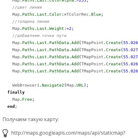
    Map
.
Paths
.
Last
.
ColorAlpha
:
=
255
;
//цвет линии
    Map
.
Paths
.
Last
.
Color
:
=
TColorRec
.
Blue
;
//толщина линии
    Map
.
Paths
.
Last
.
Weight
:
=
2
;
//добавляем точки пути
    Map
.
Paths
.
Last
.
PathData
.
Add
(
TMapPoint
.
Create
(
55.026
    Map
.
Paths
.
Last
.
PathData
.
Add
(
TMapPoint
.
Create
(
55.027
    Map
.
Paths
.
Last
.
PathData
.
Add
(
TMapPoint
.
Create
(
55.027
    Map
.
Paths
.
Last
.
PathData
.
Add
(
TMapPoint
.
Create
(
55.026
    Map
.
Paths
.
Last
.
PathData
.
Add
(
TMapPoint
.
Create
(
55.026
    WebBrowser1
.
Navigate2
(
Map
.
URL
)
;
finally
    Map
.
Free
;
end
;
Получаем такую карту:
http://maps.googleapis.com/maps/api/staticmap?