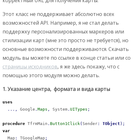
корректный URL для получения карты.
Этот класс не поддерживает абсолютно всех
возможностей API. Например, я не стал делать
поддержку персонализированных маркеров или
стилизации карт (мне это просто не требуется), но
основные возможности поддерживаются. Скачать
модуль вы можете по ссылке в конце статьи или со
страницы исходников
, я же здесь покажу, что с
помощью этого модуля можно делать.
1. Указание центра, формата и вида карты
uses
...,
 Google
.
Maps
,
 System
.
UITypes
;
procedure
 TfrmMain
.
Button1Click
(
Sender
:
TObject
)
;
var
  Map
:
 TGoogleMap
;