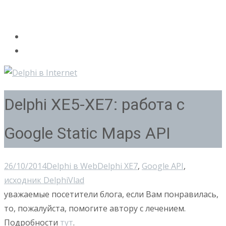
Delphi XE5-XE7: работа с
Google Static Maps API
26/10/2014
Delphi в Web
Delphi XE7
,
Google API
,
исходник Delphi
Vlad
уважаемые посетители блога, если Вам понравилась,
то, пожалуйста, помогите автору с лечением.
Подробности
тут
.