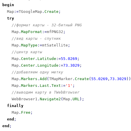
begin
  Map
:
=
TGoogleMap
.
Create
;
try
//формат карты - 32-битный PNG
    Map
.
MapFormat
:
=
mfPNG32
;
//вид карты - спутник
    Map
.
MapType
:
=
mtSatellite
;
//центр карты
    Map
.
Center
.
Latitude
:
=
55.0269
;
    Map
.
Center
.
Longitude
:
=
73.3029
;
//добавляем одну метку
    Map
.
Markers
.
Add
(
TMapMarker
.
Create
(
55.0269
,
73.3029
)
)
    Map
.
Markers
.
Last
.
Text
:
=
'1'
;
//выводим карту в TWebBrowser
    WebBrowser1
.
Navigate2
(
Map
.
URL
)
;
finally
    Map
.
Free
;
end
;
end
;