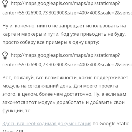
http://maps.googleapis.com/maps/api/staticmap?
center=55.026900,73.302900&size=400×400&scale=2&senso
Ну и, конечно, никто не запрещает использовать на
карте и маркеры и пути. Код уже приводить не буду,
просто соберу все примеры в одну карту:
http://maps.googleapis.com/maps/api/staticmap?
center=55.026900,73.302900&size=400×400&scale=2&sensor
Вот, пожалуй, все возможности, какие поддерживает
модуль на сегодняшний день. Для моего проекта
этого, в целом, более чем достаточно. Ну, а если вам
захочется этот модуль доработать и добавить свои
функции, то:
Здесь вся необходимая документация
по Google Static
Maps API