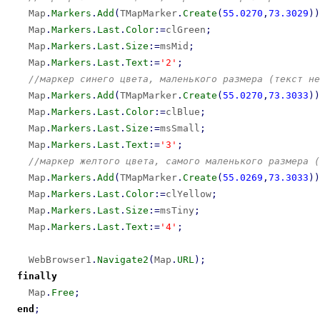
    Map
.
Markers
.
Add
(
TMapMarker
.
Create
(
55.0270
,
73.3029
)
)
    Map
.
Markers
.
Last
.
Color
:
=
clGreen
;
    Map
.
Markers
.
Last
.
Size
:
=
msMid
;
    Map
.
Markers
.
Last
.
Text
:
=
'2'
;
//маркер синего цвета, маленького размера (текст не
    Map
.
Markers
.
Add
(
TMapMarker
.
Create
(
55.0270
,
73.3033
)
)
    Map
.
Markers
.
Last
.
Color
:
=
clBlue
;
    Map
.
Markers
.
Last
.
Size
:
=
msSmall
;
    Map
.
Markers
.
Last
.
Text
:
=
'3'
;
//маркер желтого цвета, самого маленького размера (
    Map
.
Markers
.
Add
(
TMapMarker
.
Create
(
55.0269
,
73.3033
)
)
    Map
.
Markers
.
Last
.
Color
:
=
clYellow
;
    Map
.
Markers
.
Last
.
Size
:
=
msTiny
;
    Map
.
Markers
.
Last
.
Text
:
=
'4'
;
    WebBrowser1
.
Navigate2
(
Map
.
URL
)
;
finally
    Map
.
Free
;
end
;