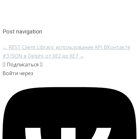
Post navigation
←
REST Client Library: использование API ВКонтакте
#3
JSON в Delphi: от XE2 до XE7
→
Подписаться
Войти через