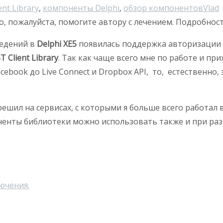
ent Library
,
компоненты Delphi
,
обзор компонентов
Vlad
о, пожалуйста, помогите автору с лечением. Подробнос
ведений в
Delphi XE5
появилась поддержка авторизации
T Client Library
. Так как чаще всего мне по работе и п
cebook до Live Connect и Dropbox API, то, естественно,
ешил на сервисах, с которыми я больше всего работал в
поненты библиотеки можно использовать также и при ра
ючения.