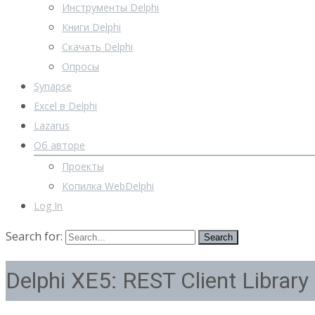
Инструменты Delphi
Книги Delphi
Скачать Delphi
Опросы
Synapse
Excel в Delphi
Lazarus
Об авторе
Проекты
Копилка WebDelphi
Log In
Search for:
Delphi XE5: REST Client Library