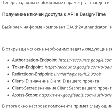
Теперь зададим необходимые параметры, а заодно и п
Получение ключей доступа к API в Design-Time
Выбираем на форме компонент OAuth2Authenticator1 и в
В открывшемся окне необходимо задать следующие зн
Authorization-Endpoint
:
https://accounts.google.co
Token-Endpoint
:
https://accounts.google.com/o/oau
Redirctioon-Endpoint
:
urn:ietf:wg:oauth:2.0:oob
Client-ID
: значение Client ID вашего проекта
Client-Secret
: значение Client Secret вашего проект
Access-Scope
:
https://www.googleapis.com/auth/driv
В итоге окно настроек компонента примет следующий