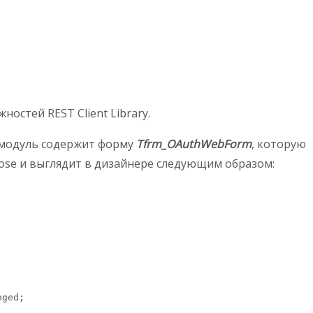
остей REST Client Library.
 модуль содержит форму
Tfrm_OAuthWebForm
, которую
ose и выглядит в дизайнере следующим образом:
ged;
