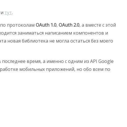
ти
тут
.
 по протоколам
OAuth 1.0
,
OAuth 2.0
, а вместе с этой
риходится заниматься написанием компонентов и
 эта новая библиотека не могла остаться без моего
 последнее время, а именно с одним из API Google
зработке мобильных приложений, но обо всем по