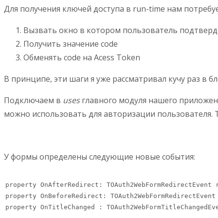
Для получения ключей доступа в run-time нам потребуе
Вызвать окно в котором пользователь подтверди
Получить значение code
Обменять code на Acess Token
В принципе, эти шаги я уже рассматривал кучу раз в б
Подключаем в
uses
главного модуля нашего приложе
можно использовать для авторизации пользователя. 
У формы определены следующие новые события:
property OnAfterRedirect: TOAuth2WebFormRedirectEvent r
property OnBeforeRedirect: TOAuth2WebFormRedirectEvent 
property OnTitleChanged : TOAuth2WebFormTitleChangedEve