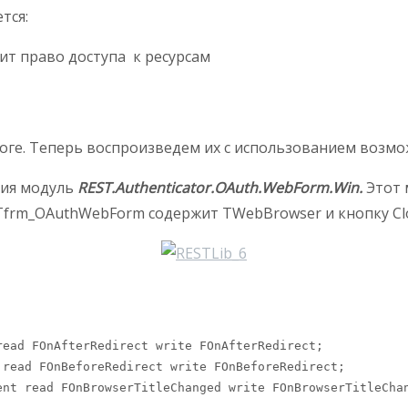
тся:
т право доступа к ресурсам
логе. Теперь воспроизведем их с использованием возможн
ния модуль
REST.Authenticator.OAuth.WebForm.Win.
Этот
Tfrm_OAuthWebForm содержит TWebBrowser и кнопку Cl
ead FOnAfterRedirect write FOnAfterRedirect;

read FOnBeforeRedirect write FOnBeforeRedirect;

nt read FOnBrowserTitleChanged write FOnBrowserTitleChan