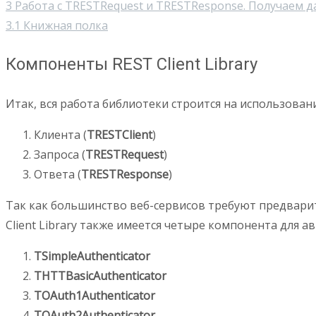
3
Работа с TRESTRequest и TRESTResponse. Получаем да
3.1
Книжная полка
Компоненты REST Client Library
Итак, вся работа библиотеки строится на использова
Клиента (
TRESTClient
)
Запроса (
TRESTRequest
)
Ответа (
TRESTResponse
)
Так как большинство веб-сервисов требуют предварит
Client Library также имеется четыре компонента для 
TSimpleAuthenticator
THTTBasicAuthenticator
TOAuth1Authenticator
TOAuth2Authenticator