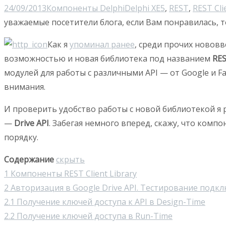
24/09/2013
Компоненты Delphi
Delphi XE5
,
REST
,
REST Cli
уважаемые посетители блога, если Вам понравилась, т
Как я
упоминал ранее
, среди прочих новов
возможностью и новая библиотека под названием
RES
модулей для работы с различными API — от Google и Fa
внимания.
И проверить удобство работы с новой библиотекой я р
—
Drive API
. Забегая немного вперед, скажу, что ком
порядку.
Содержание
скрыть
1
Компоненты REST Client Library
2
Авторизация в Google Drive API. Тестирование подкл
2.1
Получение ключей доступа к API в Design-Time
2.2
Получение ключей доступа в Run-Time