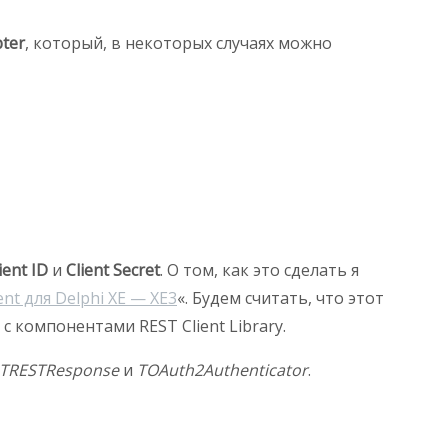
ter
, который, в некоторых случаях можно
ient ID
и
Client Secret
. О том, как это сделать я
nt для Delphi XE — XE3
«. Будем считать, что этот
 компонентами REST Client Library.
, TRESTResponse
и
TOAuth2Authenticator
.