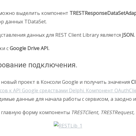
а можно выделить компонент
TRESTResponseDataSetAdap
р данных TDataSet.
тавления данных для REST Client Library является
JSON.
ки с
Google Drive API.
ирование подключения.
ь новый проект в Консоли Google и получить значения
Cl
ов к API Google средствами Delphi. Компонент OAuthClie
мые данные для начала работы с сервисом, а заодно и с
а главную форму компоненты
TRESTClient, TRESTRequest