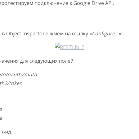
ротестируем подключение к Google Drive API.
 Object Inspector’e жмем на ссылку «
Configure…
«:
ачения для следующих полей:
m/o/oauth2/auth
th2/token
а
e
 вид: