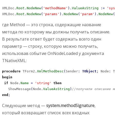
XMLDoc
.
Root
.
NodeNew
(
'methodName'
)
.
ValueAsString
:
=
'sys
XMLDoc
.
Root
.
NodeNew
(
'params'
)
.
NodeNew
(
'param'
)
.
NodeNew
(
где Method — это строка, содержащие название
метода по которому мы должны получить описание.
В результате ответ будет содержать всего один
параметр — строку, которую можно получить,
использовав событие OnNodeLoaded у документа
TNativeXML:
procedure
 TForm2
.
XmlMethodDesc
(
Sender
:
TObject
;
 Node
:
 T
begin
if
 Node
.
Name
=
'string'
then
   ShowMessage
(
Node
.
ValueAsString
)
//получили описание м
end
;
Следующие метод —
system.methodSignature
,
который возвращает список всех входных