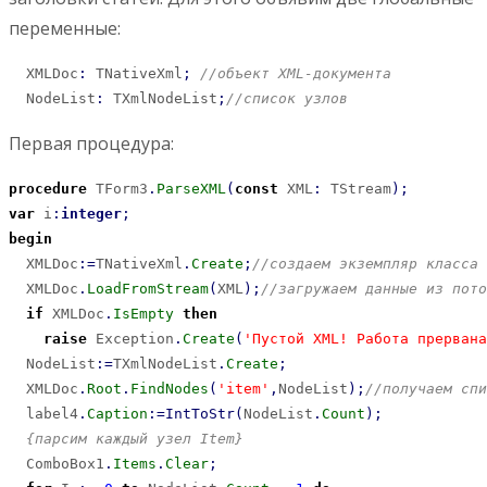
переменные:
  XMLDoc
:
 TNativeXml
;
//объект XML-документа
  NodeList
:
 TXmlNodeList
;
//список узлов
Первая процедура:
procedure
 TForm3
.
ParseXML
(
const
 XML
:
 TStream
)
;
var
 i
:
integer
;
begin
  XMLDoc
:
=
TNativeXml
.
Create
;
//создаем экземпляр класса
  XMLDoc
.
LoadFromStream
(
XML
)
;
//загружаем данные из пото
if
 XMLDoc
.
IsEmpty
then
raise
 Exception
.
Create
(
'Пустой XML! Работа прервана
  NodeList
:
=
TXmlNodeList
.
Create
;
  XMLDoc
.
Root
.
FindNodes
(
'item'
,
NodeList
)
;
//получаем спи
  label4
.
Caption
:
=
IntToStr
(
NodeList
.
Count
)
;
{парсим каждый узел Item}
  ComboBox1
.
Items
.
Clear
;