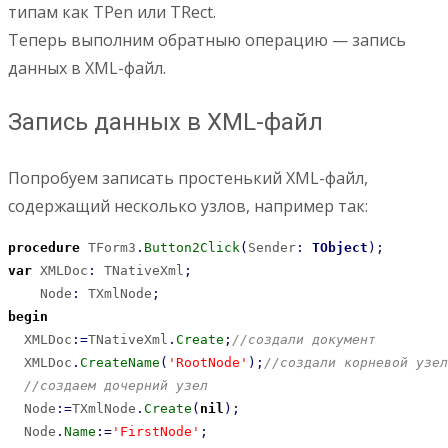
типам как TPen или TRect.
Теперь выполним обратныю операцию — запись
данных в XML-файл.
Запись данных в XML-файл
Попробуем записать простенький XML-файл,
содержащий несколько узлов, например так:
procedure
 TForm3
.
Button2Click
(
Sender
:
TObject
)
;
var
 XMLDoc
:
 TNativeXml
;
    Node
:
 TXmlNode
;
begin
  XMLDoc
:
=
TNativeXml
.
Create
;
//создали документ
  XMLDoc
.
CreateName
(
'RootNode'
)
;
//создали корневой узел
//создаем дочерний узел
  Node
:
=
TXmlNode
.
Create
(
nil
)
;
  Node
.
Name
:
=
'FirstNode'
;