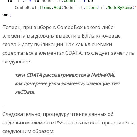
for
 I 
:
=
0
to
 NodeList
.
Count
-
1
do
     ComboBox1
.
Items
.
Add
(
NodeList
.
Items
[
i
]
.
NodeByName
(
'
end
;
Теперь, при выборе в ComboBox какого-либо
элемента мы должны вывести в Edit’ы ключевые
слова и дату публикации. Так как ключевики
содержаться в элементах CDATA, то следует заметить
следующее:
тэги
CDATA
рассматриваются в NativeXML
как дочерние узлы элемента, имеющие тип
xeCData
.
.
Следовательно, процедуру чтения данных об
отдельном элементе RSS-потока можно представить
следующим образом: