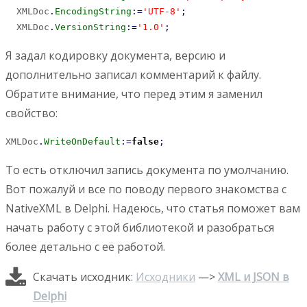
  XMLDoc
.
EncodingString
:
=
'UTF-8'
;
  XMLDoc
.
VersionString
:
=
'1.0'
;
Я задал кодировку документа, версию и
дополнительно записал комментарий к файлу.
Обратите внимание, что перед этим я заменил
свойство:
XMLDoc
.
WriteOnDefault
:
=
false
;
То есть отключил запись документа по умолчанию.
Вот пожалуй и все по поводу первого знакомства с
NativeXML в Delphi. Надеюсь, что статья поможет вам
начать работу с этой библиотекой и разобраться
более детально с её работой.
Скачать исходник:
Исходники
—>
XML и JSON в
Delphi