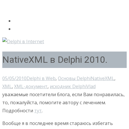
NativeXML в Delphi 2010.
05/05/2010
Delphi в Web
,
Основы Delphi
NativeXML
,
XML
,
XML-документ
,
исходник Delphi
Vlad
уважаемые посетители блога, если Вам понравилась,
то, пожалуйста, помогите автору с лечением.
Подробности
тут
.
Вообще я в последнее время стараюсь избегать