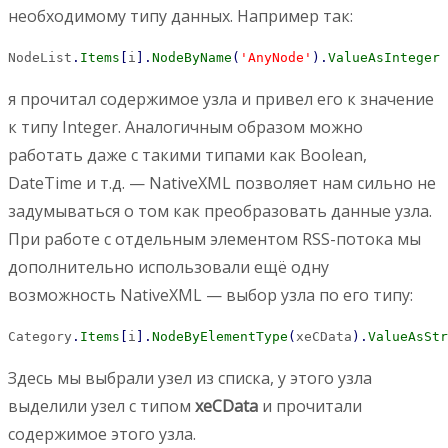
необходимому типу данных. Например так:
NodeList
.
Items
[
i
]
.
NodeByName
(
'AnyNode'
)
.
ValueAsInteger
я прочитал содержимое узла и привел его к значение
к типу Integer. Аналогичным образом можно
работать даже с такими типами как Boolean,
DateTime и т.д. — NativeXML позволяет нам сильно не
задумываться о том как преобразовать данные узла.
При работе с отдельным элементом RSS-потока мы
дополнительно использовали ещё одну
возможность NativeXML — выбор узла по его типу:
Category
.
Items
[
i
]
.
NodeByElementType
(
xeCData
)
.
ValueAsStr
Здесь мы выбрали узел из списка, у этого узла
выделили узел с типом
xeCData
и прочитали
содержимое этого узла.