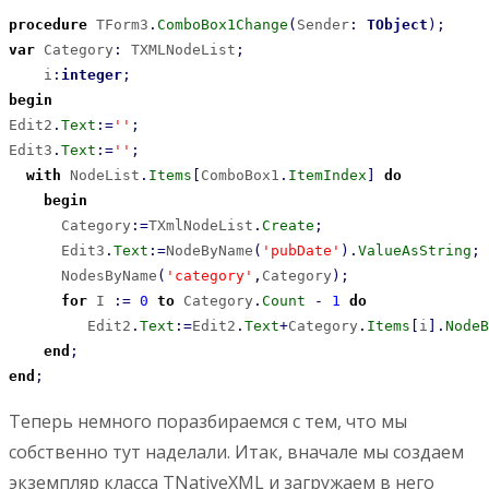
procedure
 TForm3
.
ComboBox1Change
(
Sender
:
TObject
)
;
var
 Category
:
 TXMLNodeList
;
    i
:
integer
;
begin
Edit2
.
Text
:
=
''
;
Edit3
.
Text
:
=
''
;
with
 NodeList
.
Items
[
ComboBox1
.
ItemIndex
]
do
begin
      Category
:
=
TXmlNodeList
.
Create
;
      Edit3
.
Text
:
=
NodeByName
(
'pubDate'
)
.
ValueAsString
;
      NodesByName
(
'category'
,
Category
)
;
for
 I 
:
=
0
to
 Category
.
Count
-
1
do
         Edit2
.
Text
:
=
Edit2
.
Text
+
Category
.
Items
[
i
]
.
NodeB
end
;
end
;
Теперь немного поразбираемся с тем, что мы
собственно тут наделали. Итак, вначале мы создаем
экземпляр класса TNativeXML и загружаем в него