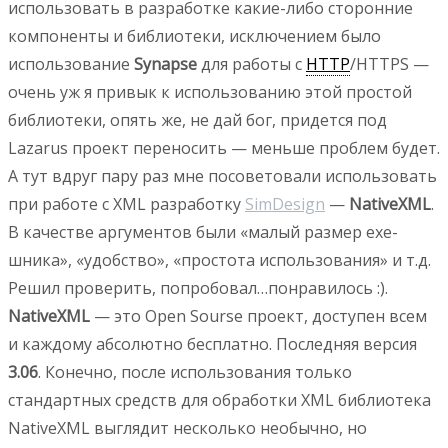
использовать в разработке какие-либо сторонние
компоненты и библиотеки, исключением было
использование
Synapse
для работы с
HTTP
/HTTPS —
очень уж я привык к использованию этой простой
библиотеки, опять же, не дай бог, придется под
Lazarus проект переносить — меньше проблем будет.
А тут вдруг пару раз мне посоветовали использовать
при работе с XML разработку
SimDesign
—
NativeXML
.
В качестве аргументов были «малый размер exe-
шника», «удобство», «простота использования» и т.д.
Решил проверить, попробовал…понравилось :).
NativeXML
— это Open Sourse проект, доступен всем
и каждому абсолютно бесплатно. Последняя версия
3.06
. Конечно, после использования только
стандартных средств для обработки XML библиотека
NativeXML выглядит несколько необычно, но