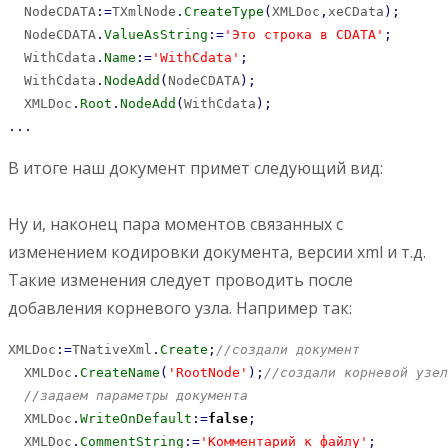
  NodeCDATA
:
=
TXmlNode
.
CreateType
(
XMLDoc
,
xeCData
)
;
  NodeCDATA
.
ValueAsString
:
=
'Это строка в CDATA'
;
  WithCdata
.
Name
:
=
'WithCdata'
;
  WithCdata
.
NodeAdd
(
NodeCDATA
)
;
  XMLDoc
.
Root
.
NodeAdd
(
WithCdata
)
;
...
В итоге наш документ примет следующий вид:
Ну и, наконец пара моментов связанных с
изменением кодировки документа, версии xml и т.д.
Такие изменения следует проводить после
добавления корневого узла. Например так:
XMLDoc
:
=
TNativeXml
.
Create
;
//создали документ
  XMLDoc
.
CreateName
(
'RootNode'
)
;
//создали корневой узел
//задаем параметры документа
  XMLDoc
.
WriteOnDefault
:
=
false
;
  XMLDoc
.
CommentString
:
=
'Комментарий к файлу'
;