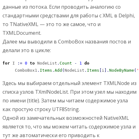
данные из потока. Если проводить аналогию со
стандартными средствами для работы с XML в Delphi,
то TNativeXML — это то же самое, что и
TXMLDocument.
Далее мы выводили в ComboBox названия постов и
делали это в цикле:
for
 I 
:
=
0
to
 NodeList
.
Count
-
1
do
     ComboBox1
.
Items
.
Add
(
NodeList
.
Items
[
i
]
.
NodeByName
(
'
Здесь мы выбираем отдельный элемент TXMLNode из
списка узлов TXmlNodeList. При этом узел мы находим
по имени (title). Затем мы читаем содержимое узла
как простую строку UTF8String.
Одной из замечательных возможностей NativeXML
является то, что мы можем читать содержимое узла и
тут же автоматически его приводить к