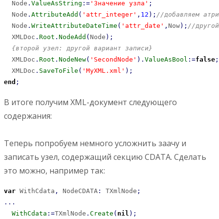
  Node
.
ValueAsString
:
=
'Значение узла'
;
  Node
.
AttributeAdd
(
'attr_integer'
,
12
)
;
//добавляем атри
  Node
.
WriteAttributeDateTime
(
'attr_date'
,
Now
)
;
//другой
  XMLDoc
.
Root
.
NodeAdd
(
Node
)
;
{второй узел: другой вариант записи}
  XMLDoc
.
Root
.
NodeNew
(
'SecondNode'
)
.
ValueAsBool
:
=
false
;
  XMLDoc
.
SaveToFile
(
'MyXML.xml'
)
;
end
;
В итоге получим XML-документ следующего
содержания:
Теперь попробуем немного усложнить заачу и
записать узел, содержащий секцию CDATA. Сделать
это можно, например так:
var
 WithCdata
,
 NodeCDATA
:
 TXmlNode
;
...
WithCdata
:
=
TXmlNode
.
Create
(
nil
)
;