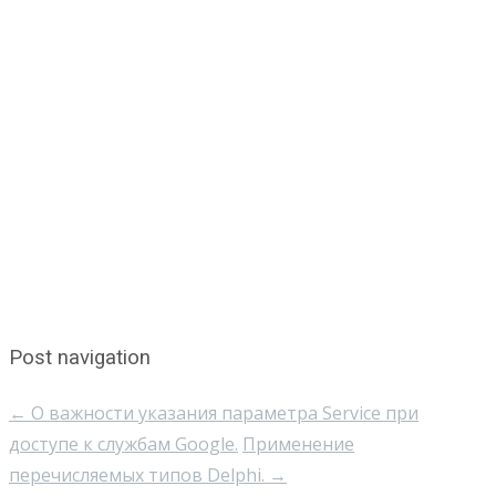
Post navigation
←
О важности указания параметра Service при
доступе к службам Google.
Применение
перечисляемых типов Delphi.
→