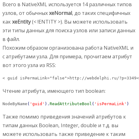
Всего в NativeXML используется 14 различных типов
узлов, от обычных
xeNormal
, до таких специфичных
как
xeEntity
(< !ENTITY >). Вы можете использовать
эти типы данных для поиска узлов или записи данных
в файл.
Похожим образом организована работа NativeXML и
с атрибутами узла. Для примера, прочитаем атрибут
вот этого узла из RSS:
< guid isPermaLink="false">http://webdelphi.ru/?p=3349<
Чтение атрибута, имеющего тип boolean:
NodeByName
(
'guid'
)
.
ReadAttributeBool
(
'isPermaLink'
)
Также помимо приведения значений атрибутов к
типам данных Boolean, Integer, double и т.д. вы
можете использовать также приведение к таким