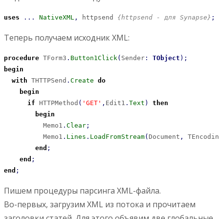
uses
...
NativeXML
,
 httpsend 
{httpsend - для Synapse}
;
Теперь получаем исходник XML:
procedure
 TForm3
.
Button1Click
(
Sender
:
TObject
)
;
begin
with
 THTTPSend
.
Create
do
begin
if
 HTTPMethod
(
'GET'
,
Edit1
.
Text
)
then
begin
          Memo1
.
Clear
;
          Memo1
.
Lines
.
LoadFromStream
(
Document
,
 TEncodin
end
;
end
;
end
;
Пишем процедуры парсинга XML-файла.
Во-первых, загрузим XML из потока и прочитаем
заголовки статей. Для этого объявим две глобальные