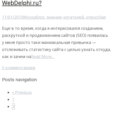
WebDelphi.ru?
11/01/2010
Мусор
блог
,
мнение читателей
,
опрос
Vlad
Ещё в то время, когда я интересовался созданием,
раскруткой и продвижением сайтов (SEO) появилась
у меня просто таки маниакальная привычка —
отслеживать статистику сайта с целью узнать откуда,
как и зачем на
Read More…
5 комментариев
Posts navigation
« Previous
1
2