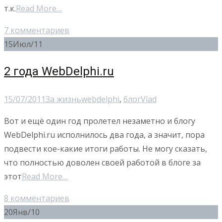
т.к.
Read More…
7 комментариев
15
Июл/11
2 года WebDelphi.ru
15/07/2011
За жизнь
webdelphi
,
блог
Vlad
Вот и ещё один год пролетел незаметно и блогу
WebDelphi.ru исполнилось два года, а значит, пора
подвести кое-какие итоги работы. Не могу сказать,
что полностью доволен своей работой в блоге за
этот
Read More…
8 комментариев
20
Янв/10