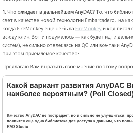
1. Что ожидает в дальнейшем AnyDAC?
То, что библио
свет в качестве новой технологии Embarcadero, на како
когда FireMonkey ещё не была
FireMonkey
и код писал 
всюду клин. Вот и подумалось — как будет идти даль
систем), не сильно отвлекаясь на QC или все-таки An
при этом приемлемое качество?
Предлагаю Вам выразить свое мнение по этому вопрос
Какой вариант развития AnyDAC В
наиболее вероятным? (Poll Closed
Качество AnyDAC не пострадает, но и сильно не улучшиться, про
появится ещё одна библиотека для доступа к данным, что повы
RAD Studio