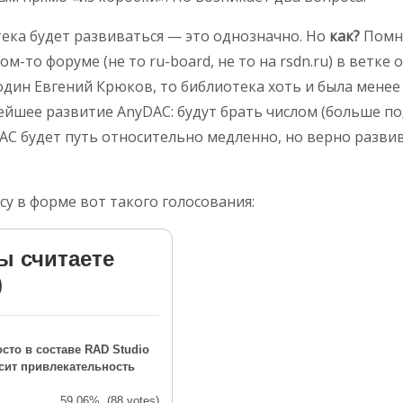
тека будет развиваться — это однозначно. Но
как?
Помню
м-то форуме (не то ru-board, не то на rsdn.ru) в ветке
один Евгений Крюков, то библиотека хоть и была менее 
нейшее развитие AnyDAC: будут брать числом (больше 
yDAC будет путь относительно медленно, но верно разви
у в форме вот такого голосования:
ы считаете
)
сто в составе RAD Studio
сит привлекательность
59.06%
(88 votes)