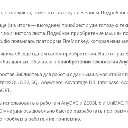
о, пожалуйста, помогите автору с лечением. Подробнос
още (и в итоге — выгоднее) приобрести уже готовую те
гию с чистого листа. Подобное приобретение мы, как п
Studio появилась платформа FireMonkey, которая изнача
заявила об ещё одном своем приобретении. На этот раз
 баз данных, объявила о
приобретении технологии An
ростая библиотека для работы с данными в масштабах 
PostgreSQL, DB2, SQL Anywhere, Advantage DB, Interbase, 
SOFT.
ь использовать в работе и AnyDAC и ZEOSLib и UniDAC.
 мне удалось довольно быстро разработать программку
бо проблем в работе я не припомню.