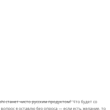
phi станет чисто русским продуктом?
Что будет со
вопрос я оставлю без опроса — если есть желание, то