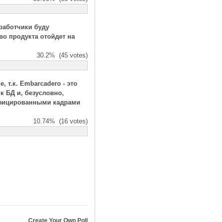
зработчики буду
во продукта отойдет на
30.2%
(45 votes)
 т.к. Embarcadero - это
 БД и, безусловно,
ифицированными кадрами
10.74%
(16 votes)
Create Your Own Poll