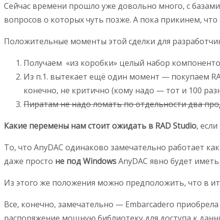
Сейчас времени прошло уже довольно много, с базами 
вопросов о которых чуть позже. А пока прикинем, что
Положительные моменты этой сделки для разработчи
Получаем «из коробки» целый набор компонентов
Из п.1. вытекает ещё один момент — покупаем RA
конечно, не критично (кому надо — тот и 100 разн
Пиратам не надо ломать по отдельности два про
Какие перемены нам стоит ожидать в RAD Studio
, есл
То, что AnyDAC одинаково замечательно работает как в
даже просто
не под Windows
AnyDAC явно будет иметь 
Из этого же положения можно предположить, что в и
Все, конечно, замечательно — Embarcadero приобрела 
распоряжение мощную библиотеку для доступа к данны