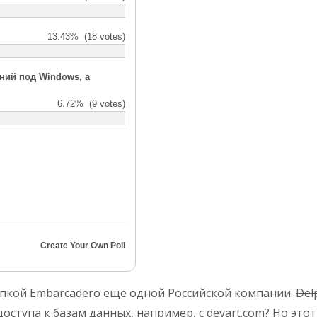
13.43%
(18 votes)
ний под Windows, а
6.72%
(9 votes)
Create Your Own Poll
купкой Embarcadero ещё одной Российской компании.
Del
тупа к базам данных, например, с devart.com? Но этот 