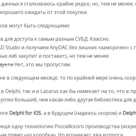
данных я сталкиваюсь крайне редко, но, тем не менее,
 хорошего ожидать от этой покупки.
ков могут быть следующими:
 для доступа к самым разным СУБД. Классно.
D Studio и получаем AnyDAC без лишних «заморочек» с 
ых либ закупит и поставит), но тем не менее.
дукта
Нет, это мы пропустим.
и не в следующем месяце, то по крайней мере очень скор
 Delphi, так и в Lazarus как бы намекает на то, что в
успех больший, чем какая-либо другая библиотека для д
тоге
Delphi for iOS
, а в будущем (надеюсь скором) и
Delph
ещё одну технологию Российского производства (искрен
м прямо «из коробки». Но возникает два вопроса: