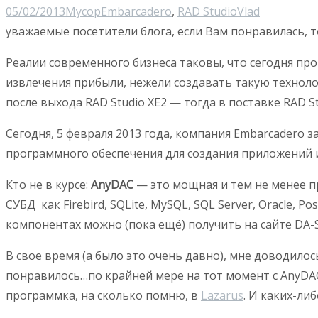
05/02/2013
Мусор
Embarcadero
,
RAD Studio
Vlad
уважаемые посетители блога, если Вам понравилась, т
Реалии современного бизнеса таковы, что сегодня пр
извлечения прибыли, нежели создавать такую техноло
после выхода RAD Studio XE2 — тогда в поставке RAD 
Сегодня, 5 февраля 2013 года, компания Embarcadero 
программного обеспечения для создания приложений и
Кто не в курсе:
AnyDAC
— это мощная и тем не менее п
СУБД как Firebird, SQLite, MySQL, SQL Server, Oracle, 
компонентах можно (пока ещё) получить на сайте DA-
В свое время (а было это очень давно), мне доводилос
понравилось…по крайней мере на тот момент с AnyDAC
программка, на сколько помню, в
Lazarus
. И каких-ли