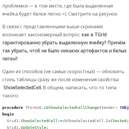
проблемки — в том месте, где была выделенная
ячейка будет белое пятно =). Смотрите на рисунок:
В связи с представленными выше скринами
возникает закономерный вопрос:
как в TGrid
гарантированно убрать выделенную ячейку? Причём
так убрать, чтоб не было никаких артефактов и белых
пятен?
Один из способов (не самых скоростных) — обновить
стиль таблицы сразу же после изменения свойства
ShowSelectedCell.
В общем, написать, что-то типа
такого:
procedure
 TForm16
.
cbShowSelectedCellChange
(
Sender
:
TObj
begin
  Grid1
.
ShowSelectedCell
:
=
cbShowSelectedCell
.
IsChecked
;
  Grid1
.
UpdateStyle
;