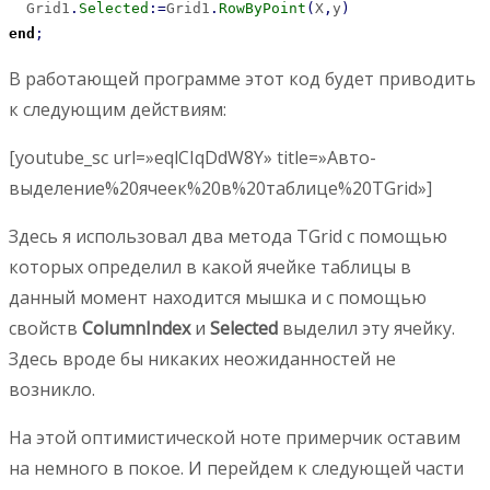
  Grid1
.
Selected
:
=
Grid1
.
RowByPoint
(
X
,
y
)
end
;
В работающей программе этот код будет приводить
к следующим действиям:
[youtube_sc url=»eqlCIqDdW8Y» title=»Авто-
выделение%20ячеек%20в%20таблице%20TGrid»]
Здесь я использовал два метода TGrid с помощью
которых определил в какой ячейке таблицы в
данный момент находится мышка и с помощью
свойств
ColumnIndex
и
Selected
выделил эту ячейку.
Здесь вроде бы никаких неожиданностей не
возникло.
На этой оптимистической ноте примерчик оставим
на немного в покое. И перейдем к следующей части