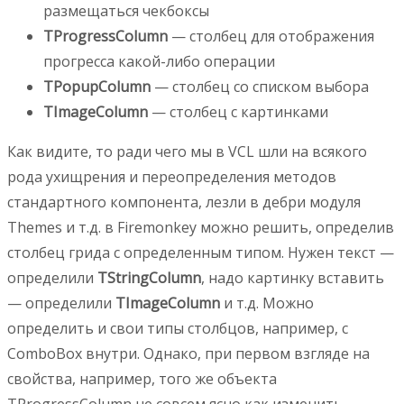
размещаться чекбоксы
TProgressColumn
— столбец для отображения
прогресса какой-либо операции
TPopupColumn
— столбец со списком выбора
TImageColumn
— столбец с картинками
Как видите, то ради чего мы в VCL шли на всякого
рода ухищрения и переопределения методов
стандартного компонента, лезли в дебри модуля
Themes и т.д. в Firemonkey можно решить, определив
столбец грида с определенным типом. Нужен текст —
определили
TStringColumn
, надо картинку вставить
— определили
TImageColumn
и т.д. Можно
определить и свои типы столбцов, например, с
ComboBox внутри. Однако, при первом взгляде на
свойства, например, того же объекта
TProgressColumn не совсем ясно как изменить