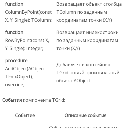
function
Возвращает объект столбца
ColumnByPoint(const
TColumn по заданным
X, Y: Single): TColumn;
координатам точки (X,Y)
function
Возвращает индекс строки
RowByPoint(const X,
по заданным координатам
Y: Single): Integer;
точки (X,Y)
procedure
Добавляет в контейнер
AddObject(AObject:
TGrid новый произвольный
TFmxObject);
объект AObject
override;
События
компонента TGrid:
Событие
Описание события
Событие можно использовать