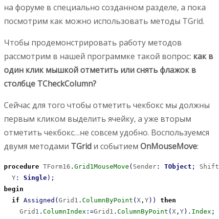
на форуме в специально созданном разделе, а пока
посмотрим как можно использовать методы TGrid.
Чтобы продемонстрировать работу методов
рассмотрим в нашей программке такой вопрос:
как в
один клик мышкой отметить или снять флажок в
столбце TCheckColumn?
Сейчас для того чтобы отметить чекбокс мы должны
первым кликом выделить ячейку, а уже вторым
отметить чекбокс…не совсем удобно. Воспользуемся
двумя методами
TGrid
и событием
OnMouseMove
:
procedure
 TForm16
.
Grid1MouseMove
(
Sender
:
TObject
;
 Shift
  Y
:
Single
)
;
begin
if
Assigned
(
Grid1
.
ColumnByPoint
(
X
,
Y
)
)
then
    Grid1
.
ColumnIndex
:
=
Grid1
.
ColumnByPoint
(
X
,
Y
)
.
Index
;