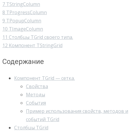
7
TStringColumn
8
TProgressColumn
9
TPopupColumn
10
TImageColumn
11
Столбцы TGrid своего типа.
12
Компонент TStringGrid
Содержание
Компонент TGrid — сетка.
Свойства
Методы
События
Пример использования свойств, методов и
событий TGrid
Столбцы TGrid