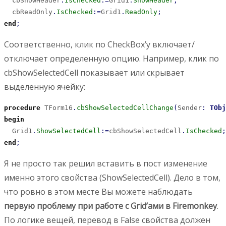
  cbShowHeader
.
IsChecked
:
=
Grid1
.
ShowHeader
;
  cbReadOnly
.
IsChecked
:
=
Grid1
.
ReadOnly
;
end
;
Соответственно, клик по CheckBox’у включает/
отключает определенную опцию. Например, клик по
cbShowSelectedCell показывает или скрывает
выделенную ячейку:
procedure
 TForm16
.
cbShowSelectedCellChange
(
Sender
:
TObj
begin
  Grid1
.
ShowSelectedCell
:
=
cbShowSelectedCell
.
IsChecked
;
end
;
Я не просто так решил вставить в пост изменение
именно этого свойства (ShowSelectedCell). Дело в том,
что ровно в этом месте Вы можете наблюдать
первую проблему при работе с Grid’ами в Firemonkey
.
По логике вещей, перевод в False свойства должен