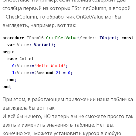
столбца первый из которых TStringColumn, а второй
TCheckColumn, то обработчик OnGetValue мог бы
выглядеть, например, вот так:
procedure
 TForm16
.
Grid1GetValue
(
Sender
:
TObject
;
const
 
var
 Value
:
Variant
)
;
begin
case
 Col 
of
0
:
Value
:
=
'Hello World'
;
1
:
Value
:
=
(
Row 
mod
2
)
=
0
;
end
;
end
;
При этом, в работающем приложении наша табличка
выглядела бы вот так:
И всё бы ничего, НО теперь вы не сможете просто так
взять и изменить значения в таблице. Нет вы,
конечно же, можете установить курсор в любую