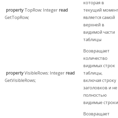
которая в
property
TopRow: Integer
read
текущий момен
GetTopRow;
является самой
верхней в
видимой части
таблицы
Возвращает
количество
видимых строк
property
VisibleRows: Integer
read
таблицы,
GetVisibleRows;
включая строку
заголовков и не
полностью
видимые строки
Возвращает