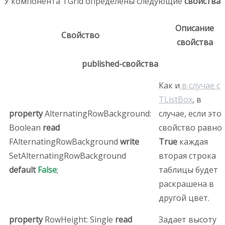
У компонента TGrid определены следующие
свойства
Описание
Свойство
свойства
published-свойства
Как и
в случае с
TListBox
, в
property
AlternatingRowBackground:
случае, если это
Boolean
read
свойство равно
FAlternatingRowBackground
write
True
каждая
SetAlternatingRowBackground
вторая строка
default
False
;
таблицы будет
раскрашена в
другой цвет.
property
RowHeight: Single
read
Задает высоту