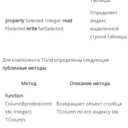
таблицы
Определяет
property
Selected: Integer
read
индекс
FSelected
write
SetSelected;
выделенной
строки таблицы
Для компонента TGrid определены следующие
публичные методы
:
Метод
Описание метода
function
ColumnByIndex(const
Возвращает объект столбца
Idx: Integer):
TColumn по его индексу Idx
TColumn;