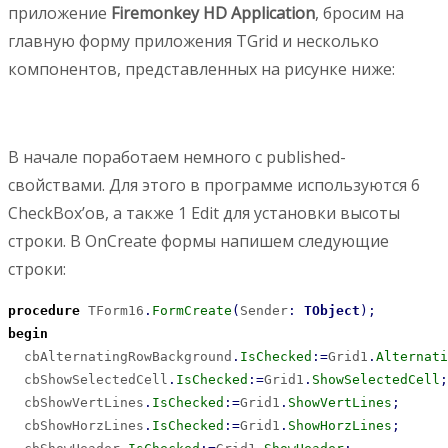
приложение
Firemonkey HD Application
, бросим на
главную форму приложения TGrid и несколько
компонентов, представленных на рисунке ниже:
В начале поработаем немного с published-
свойствами. Для этого в программе используются 6
CheckBox’ов, а также 1 Edit для установки высоты
строки. В OnCreate формы напишем следующие
строки:
procedure
 TForm16
.
FormCreate
(
Sender
:
TObject
)
;
begin
  cbAlternatingRowBackground
.
IsChecked
:
=
Grid1
.
Alternati
  cbShowSelectedCell
.
IsChecked
:
=
Grid1
.
ShowSelectedCell
;
  cbShowVertLines
.
IsChecked
:
=
Grid1
.
ShowVertLines
;
  cbShowHorzLines
.
IsChecked
:
=
Grid1
.
ShowHorzLines
;