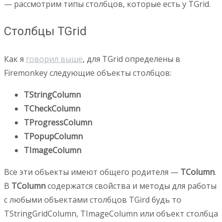
— рассмотрим типы столбцов, которые есть у TGrid.
Столбцы TGrid
Как я
говорил выше
, для TGrid определены в
Firemonkey следующие объекты столбцов:
TStringColumn
TCheckColumn
TProgressColumn
TPopupColumn
TImageColumn
Все эти объекты имеют общего родителя —
TColumn
.
В
TColumn
содержатся свойства и методы для работы
с любыми объектами столбцов TGird будь то
TStringGridColumn, TImageColumn или объект столбца