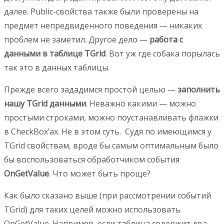
далее. Public-свойства также были проверены на
предмет непредвиденного поведения — никаких
проблем не заметил. Другое дело —
работа с
данными в таблице TGrid
. Вот уж где собака порылась
так это в данных таблицы.
Прежде всего зададимся простой целью —
заполнить
нашу TGrid данными
. Неважно какими — можно
простыми строками, можно поустанавливать флажки
в CheckBox’ах. Не в этом суть. Судя по имеющимся у
TGrid свойствам, вроде бы самым оптимальным было
бы воспользоваться обработчиком события
OnGetValue
. Что может быть проще?
Как было сказано выше (при рассмотрении событий
TGrid) для таких целей можно использовать
OnGetValue. Например, если таблица содержит два