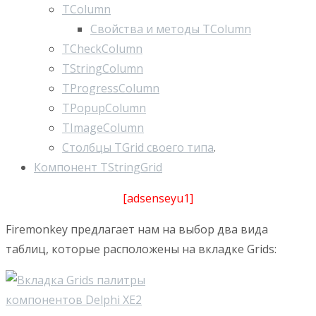
TColumn
Свойства и методы TColumn
TCheckColumn
TStringColumn
TProgressColumn
TPopupColumn
TImageColumn
Столбцы TGrid своего типа
.
Компонент TStringGrid
[adsenseyu1]
Firemonkey предлагает нам на выбор два вида
таблиц, которые расположены на вкладке Grids: