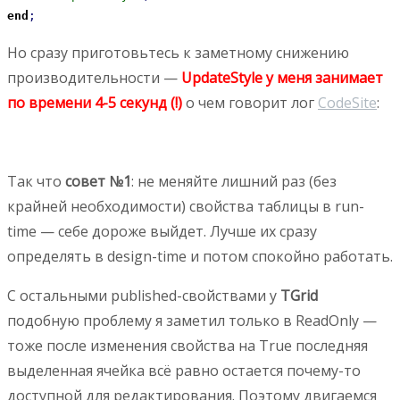
end
;
Но сразу приготовьтесь к заметному снижению
производительности —
UpdateStyle у меня занимает
по времени 4-5 секунд (!)
о чем говорит лог
CodeSite
:
Так что
совет №1
: не меняйте лишний раз (без
крайней необходимости) свойства таблицы в run-
time — себе дороже выйдет. Лучше их сразу
определять в design-time и потом спокойно работать.
С остальными published-свойствами у
TGrid
подобную проблему я заметил только в ReadOnly —
тоже после изменения свойства на True последняя
выделенная ячейка всё равно остается почему-то
доступной для редактирования. Поэтому двигаемся