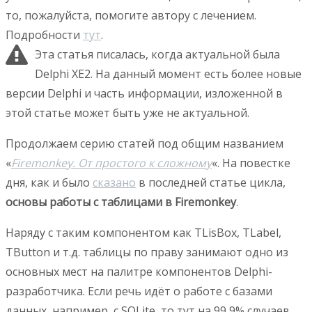
то, пожалуйста, помогите автору с лечением.
Подробности
тут
.
Эта статья писалась, когда актуальной была
Delphi XE2. На данный момент есть более новые
версии Delphi и часть информации, изложенной в
этой статье может быть уже не актуальной.
Продолжаем серию статей под общим названием
«
Firemonkey. От простого к сложному
«. На повестке
дня, как и было
сказано
в последней статье цикла,
основы работы с таблицами в Firemonkey
.
Наряду с таким компонентом как TLisBox, TLabel,
TButton и т.д. таблицы по праву занимают одно из
основных мест на палитре компонентов Delphi-
разработчика. Если речь идёт о работе с базами
данных, например, с SQLite, то тут на 99,9% случаев