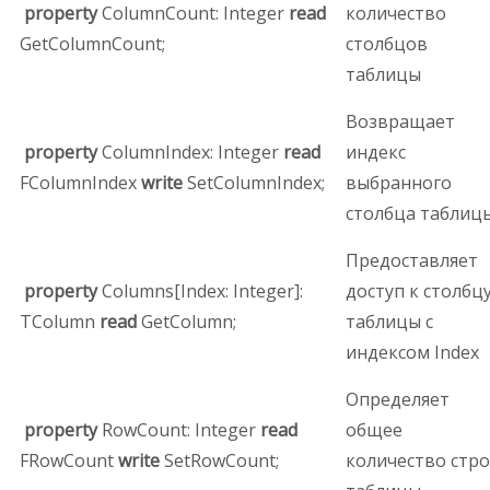
property
ColumnCount: Integer
read
количество
GetColumnCount;
столбцов
таблицы
Возвращает
property
ColumnIndex: Integer
read
индекс
FColumnIndex
write
SetColumnIndex;
выбранного
столбца таблиц
Предоставляет
property
Columns[Index: Integer]:
доступ к столбц
TColumn
read
GetColumn;
таблицы с
индексом Index
Определяет
property
RowCount: Integer
read
общее
FRowCount
write
SetRowCount;
количество стр