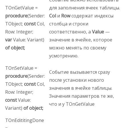
TOnGetValue =
для заполнения ячеек таблицы.
procedure
(Sender:
Col
и
Row
содержат индексы
TObject;
const
Col,
столбца и строки
Row: Integer;
соответственно, а
Value
—
var
Value: Variant)
значение в ячейке, которое
of object;
можно менять по своему
усмотрению.
TOnSetValue =
Событие вызывается сразу
procedure
(Sender:
после установки нового
TObject;
const
Col,
значения в ячейке таблицы.
Row: Integer;
Значения параметров те же,
const
Value:
что и у TOnGetValue
Variant)
of object;
TOnEdititingDone