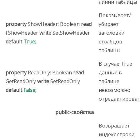
линии таблицы
Показывает/
property
ShowHeader: Boolean
read
убирает
FShowHeader
write
SetShowHeader
заголовки
default
True
;
столбцов
таблицы
В случае True
property
ReadOnly: Boolean
read
данные в
GetReadOnly
write
SetReadOnly
таблице
default
False
;
невозможно
отредактирова
public-свойства
Возвращает
индекс строки,