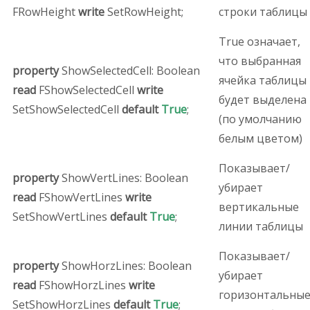
FRowHeight
write
SetRowHeight;
строки таблицы
True означает,
что выбранная
property
ShowSelectedCell: Boolean
ячейка таблицы
read
FShowSelectedCell
write
будет выделена
SetShowSelectedCell
default
True
;
(по умолчанию
белым цветом)
Показывает/
property
ShowVertLines: Boolean
убирает
read
FShowVertLines
write
вертикальные
SetShowVertLines
default
True
;
линии таблицы
Показывает/
property
ShowHorzLines: Boolean
убирает
read
FShowHorzLines
write
горизонтальны
SetShowHorzLines
default
True
;