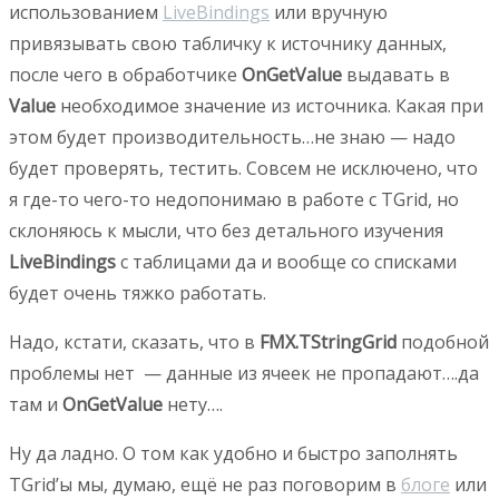
использованием
LiveBindings
или вручную
привязывать свою табличку к источнику данных,
после чего в обработчике
OnGetValue
выдавать в
Value
необходимое значение из источника. Какая при
этом будет производительность…не знаю — надо
будет проверять, тестить. Совсем не исключено, что
я где-то чего-то недопонимаю в работе с TGrid, но
склоняюсь к мысли, что без детального изучения
LiveBindings
с таблицами да и вообще со списками
будет очень тяжко работать.
Надо, кстати, сказать, что в
FMX.TStringGrid
подобной
проблемы нет — данные из ячеек не пропадают….да
там и
OnGetValue
нету….
Ну да ладно. О том как удобно и быстро заполнять
TGrid’ы мы, думаю, ещё не раз поговорим в
блоге
или