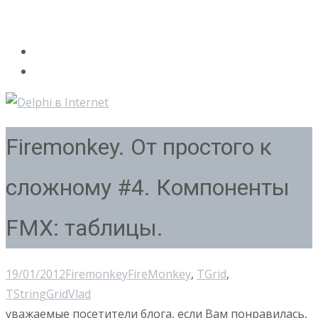
Firemonkey. От простого к
сложному #4. Компоненты
FMX: таблицы.
19/01/2012
Firemonkey
FireMonkey
,
TGrid
,
TStringGrid
Vlad
уважаемые посетители блога, если Вам понравилась,