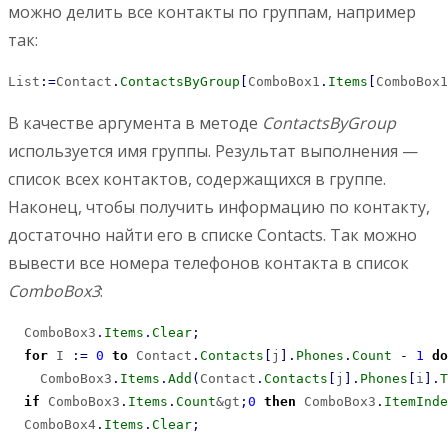
можно делить все контакты по группам, например
так:
List
:
=
Contact
.
ContactsByGroup
[
ComboBox1
.
Items
[
ComboBox1
В качестве аргумента в методе
ContactsByGroup
используется имя группы. Результат выполнения —
список всех контактов, содержащихся в группе.
Наконец, чтобы получить информацию по контакту,
достаточно найти его в списке Contacts. Так можно
вывести все номера телефонов контакта в список
ComboBox3
:
  ComboBox3
.
Items
.
Clear
;
for
 I 
:
=
0
to
 Contact
.
Contacts
[
j
]
.
Phones
.
Count
-
1
do
    ComboBox3
.
Items
.
Add
(
Contact
.
Contacts
[
j
]
.
Phones
[
i
]
.
T
if
 ComboBox3
.
Items
.
Count
&gt
;
0
then
 ComboBox3
.
ItemInde
  ComboBox4
.
Items
.
Clear
;