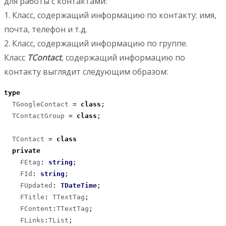
для работы с контактами:
1. Класс, содержащий информацию по контакту: имя,
почта, телефон и т.д.
2. Класс, содержащий информацию по группе.
Класс
TContact
, содержащий информацию по
контакту выглядит следующим образом:
type
  TGoogleContact 
=
class
;
  TContactGroup 
=
class
;
  TContact 
=
class
private
    FEtag
:
string
;
    FId
:
string
;
    FUpdated
:
TDateTime
;
    FTitle
:
 TTextTag
;
    FContent
:
TTextTag
;
    FLinks
:
TList
;