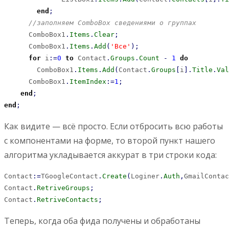
end
;
//заполняем ComboBox сведениями о группах
      ComboBox1
.
Items
.
Clear
;
      ComboBox1
.
Items
.
Add
(
'Все'
)
;
for
 i
:
=
0
to
 Contact
.
Groups
.
Count
-
1
do
        ComboBox1
.
Items
.
Add
(
Contact
.
Groups
[
i
]
.
Title
.
Val
      ComboBox1
.
ItemIndex
:
=
1
;
end
;
end
;
Как видите — всё просто. Если отбросить всю работы
с компонентами на форме, то второй пункт нашего
алгоритма укладывается аккурат в три строки кода:
Contact
:
=
TGoogleContact
.
Create
(
Loginer
.
Auth
,
GmailContac
Contact
.
RetriveGroups
;
Contact
.
RetriveContacts
;
Теперь, когда оба фида получены и обработаны