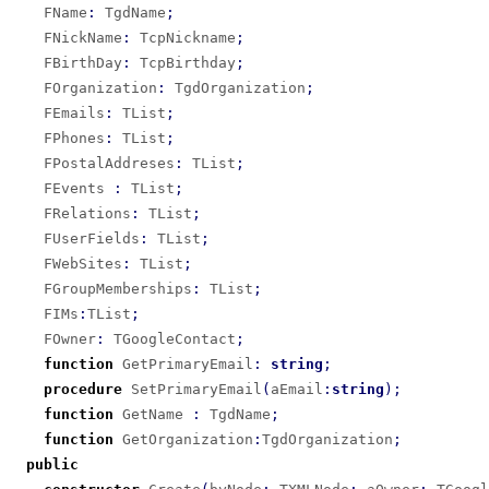
    FName
:
 TgdName
;
    FNickName
:
 TcpNickname
;
    FBirthDay
:
 TcpBirthday
;
    FOrganization
:
 TgdOrganization
;
    FEmails
:
 TList
;
    FPhones
:
 TList
;
    FPostalAddreses
:
 TList
;
    FEvents 
:
 TList
;
    FRelations
:
 TList
;
    FUserFields
:
 TList
;
    FWebSites
:
 TList
;
    FGroupMemberships
:
 TList
;
    FIMs
:
TList
;
    FOwner
:
 TGoogleContact
;
function
 GetPrimaryEmail
:
string
;
procedure
 SetPrimaryEmail
(
aEmail
:
string
)
;
function
 GetName 
:
 TgdName
;
function
 GetOrganization
:
TgdOrganization
;
public