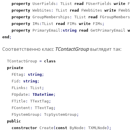
property
 UserFields
:
 TList 
read
 FUserFields 
write
 F
property
 WebSites
:
 TList 
read
 FWebSites 
write
 FWebS
property
 GroupMemberships
:
 TList 
read
 FGroupMembers
property
 IMs
:
TList 
read
 FIMs 
write
 FIMs
;
property
 PrimaryEmail
:
string
read
 GetPrimaryEmail 
w
end
;
Соответственно класс
TContactGroup
выглядит так:
  TContactGroup 
=
class
private
    FEtag
:
string
;
    Fid
:
string
;
    FLinks
:
 TList
;
    FUpdate
:
TDateTime
;
    FTitle
:
 TTextTag
;
    FContent
:
 TTextTag
;
    FSystemGroup
:
 TcpSystemGroup
;
public
constructor
 Create
(
const
 ByNode
:
 TXMLNode
)
;