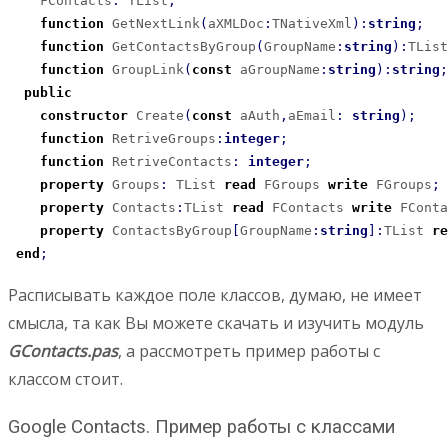
    FContacts
:
 TList
;
function
 GetNextLink
(
aXMLDoc
:
TNativeXml
)
:
string
;
function
 GetContactsByGroup
(
GroupName
:
string
)
:
TList
function
 GroupLink
(
const
 aGroupName
:
string
)
:
string
;
public
constructor
 Create
(
const
 aAuth
,
aEmail
:
string
)
;
function
 RetriveGroups
:
integer
;
function
 RetriveContacts
:
integer
;
property
 Groups
:
 TList 
read
 FGroups 
write
 FGroups
;
property
 Contacts
:
TList 
read
 FContacts 
write
 FConta
property
 ContactsByGroup
[
GroupName
:
string
]
:
TList 
re
end
;
Расписывать каждое поле классов, думаю, не имеет
смысла, та как Вы можете скачать и изучить модуль
GContacts.pas
, а рассмотреть пример работы с
классом стоит.
Google Contacts. Пример работы с классами