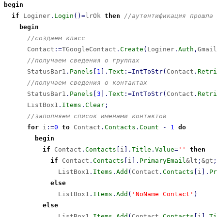
begin
if
 Loginer
.
Login
(
)
=
lrOk 
then
//аутентификация прошла 
begin
//создаем класс
      Contact
:
=
TGoogleContact
.
Create
(
Loginer
.
Auth
,
Gmail
//получаем сведения о группах
      StatusBar1
.
Panels
[
1
]
.
Text
:
=
IntToStr
(
Contact
.
Retri
//получаем сведения о контактах
      StatusBar1
.
Panels
[
3
]
.
Text
:
=
IntToStr
(
Contact
.
Retri
      ListBox1
.
Items
.
Clear
;
//заполняем список именами контактов
for
 i
:
=
0
to
 Contact
.
Contacts
.
Count
-
1
do
begin
if
 Contact
.
Contacts
[
i
]
.
Title
.
Value
=
''
then
if
 Contact
.
Contacts
[
i
]
.
PrimaryEmail
&lt
;
&gt
;
              ListBox1
.
Items
.
Add
(
Contact
.
Contacts
[
i
]
.
Pr
else
              ListBox1
.
Items
.
Add
(
'NoName Contact'
)
else
              ListBox1
.
Items
.
Add
(
Contact
.
Contacts
[
i
]
.
Ti