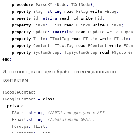
procedure
 ParseXML
(
Node
:
 TXmlNode
)
;
property
 Etag
:
string
read
 FEtag 
write
 FEtag
;
property
 id
:
string
read
 Fid 
write
 Fid
;
property
 Links
:
 TList 
read
 FLinks 
write
 FLinks
;
property
 Update
:
TDateTime
read
 FUpdate 
write
 FUpda
property
 Title
:
 TTextTag 
read
 FTitle 
write
 FTitle
;
property
 Content
:
 TTextTag 
read
 FContent 
write
 FCon
property
 SystemGroup
:
 TcpSystemGroup 
read
 FSystemGr
end
;
И, наконец, класс для обработки всех данных по
контактам
TGoogleContact
:
TGoogleContact 
=
class
private
    FAuth
:
string
;
//AUTH для доступа к API
    FEmail
:
string
;
//обязательно GMAIL!
    FGroups
:
 TList
;