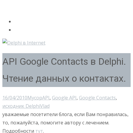
API Google Contacts в Delphi.
Чтение данных о контактах.
16/04/2010
Мусор
API
,
Google API
,
Google Contacts
,
исходник Delphi
Vlad
уважаемые посетители блога, если Вам понравилась,
то, пожалуйста, помогите автору с лечением.
Подробности
тут
.