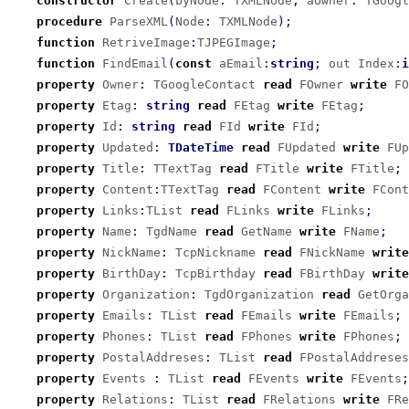
constructor
 Create
(
byNode
:
 TXMLNode
;
 aOwner
:
 TGoogl
procedure
 ParseXML
(
Node
:
 TXMLNode
)
;
function
 RetriveImage
:
TJPEGImage
;
function
 FindEmail
(
const
 aEmail
:
string
;
 out Index
:
i
property
 Owner
:
 TGoogleContact 
read
 FOwner 
write
 FO
property
 Etag
:
string
read
 FEtag 
write
 FEtag
;
property
 Id
:
string
read
 FId 
write
 FId
;
property
 Updated
:
TDateTime
read
 FUpdated 
write
 FUp
property
 Title
:
 TTextTag 
read
 FTitle 
write
 FTitle
;
property
 Content
:
TTextTag 
read
 FContent 
write
 FCont
property
 Links
:
TList 
read
 FLinks 
write
 FLinks
;
property
 Name
:
 TgdName 
read
 GetName 
write
 FName
;
property
 NickName
:
 TcpNickname 
read
 FNickName 
write
property
 BirthDay
:
 TcpBirthday 
read
 FBirthDay 
write
property
 Organization
:
 TgdOrganization 
read
 GetOrga
property
 Emails
:
 TList 
read
 FEmails 
write
 FEmails
;
property
 Phones
:
 TList 
read
 FPhones 
write
 FPhones
;
property
 PostalAddreses
:
 TList 
read
 FPostalAddreses
property
 Events 
:
 TList 
read
 FEvents 
write
 FEvents
;
property
 Relations
:
 TList 
read
 FRelations 
write
 FRe