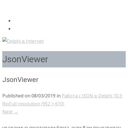
JsonViewer
JsonViewer
Published on
08/03/2019
in
Работа с JSON в Delphi 10.3
Rio
Full resolution (952 × 610)
Next
→
уважаемые посетители блога, если Вам понравилась,