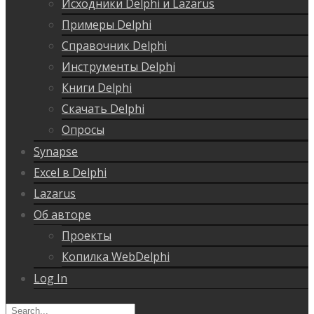
Исходники Delphi и Lazarus
Примеры Delphi
Справочник Delphi
Инструменты Delphi
Книги Delphi
Скачать Delphi
Опросы
Synapse
Excel в Delphi
Lazarus
Об авторе
Проекты
Копилка WebDelphi
Log In