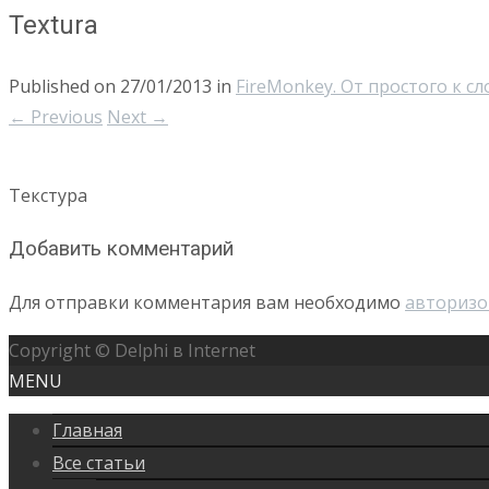
Textura
Published on
27/01/2013
in
FireMonkey. От простого к с
←
Previous
Next
→
Текстура
Добавить комментарий
Для отправки комментария вам необходимо
авторизо
Copyright © Delphi в Internet
MENU
Главная
Все статьи