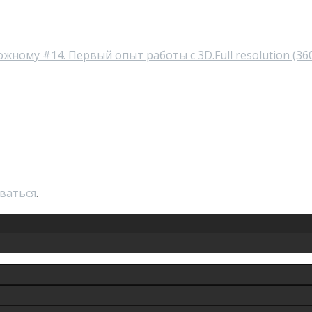
ложному #14. Первый опыт работы с 3D.
Full resolution (36
ваться
.