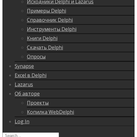
Исходники Delphi и Lazarus
Примеры Delphi
Справочник Delphi
Инструменты Delphi
Книги Delphi
Скачать Delphi
Опросы
Synapse
Excel в Delphi
Lazarus
Об авторе
Проекты
Копилка WebDelphi
Log In