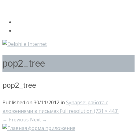
pop2_tree
pop2_tree
Published on
30/11/2012
in
Synapse: работа с
вложениями в письмах.
Full resolution (731 × 443)
←
Previous
Next
→