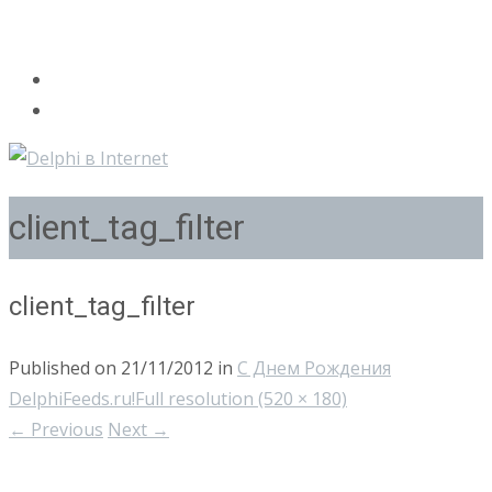
client_tag_filter
client_tag_filter
Published on
21/11/2012
in
С Днем Рождения
DelphiFeeds.ru!
Full resolution (520 × 180)
←
Previous
Next
→