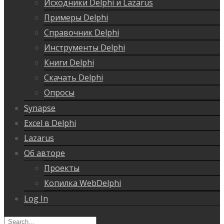
Исходники Delphi и Lazarus
Примеры Delphi
Справочник Delphi
Инструменты Delphi
Книги Delphi
Скачать Delphi
Опросы
Synapse
Excel в Delphi
Lazarus
Об авторе
Проекты
Копилка WebDelphi
Log In