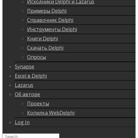
Исходники Delphi и Lazarus
Примеры Delphi
Справочник Delphi
Инструменты Delphi
Книги Delphi
Скачать Delphi
Опросы
Synapse
Excel в Delphi
Lazarus
Об авторе
Проекты
Копилка WebDelphi
Log In