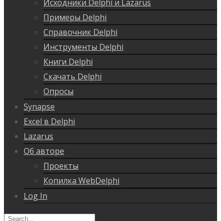
Исходники Delphi и Lazarus
Примеры Delphi
Справочник Delphi
Инструменты Delphi
Книги Delphi
Скачать Delphi
Опросы
Synapse
Excel в Delphi
Lazarus
Об авторе
Проекты
Копилка WebDelphi
Log In