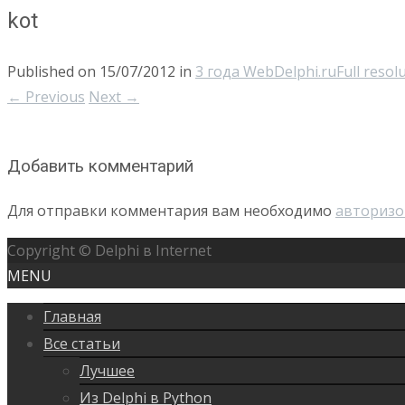
kot
Published on
15/07/2012
in
3 года WebDelphi.ru
Full resol
←
Previous
Next
→
Добавить комментарий
Для отправки комментария вам необходимо
авторизо
Copyright © Delphi в Internet
MENU
Главная
Все статьи
Лучшее
Из Delphi в Python