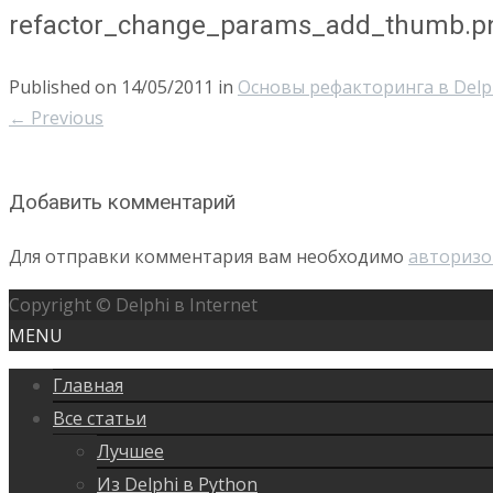
refactor_change_params_add_thumb.p
Published on
14/05/2011
in
Основы рефакторинга в Delph
←
Previous
Добавить комментарий
Для отправки комментария вам необходимо
авторизо
Copyright © Delphi в Internet
MENU
Главная
Все статьи
Лучшее
Из Delphi в Python