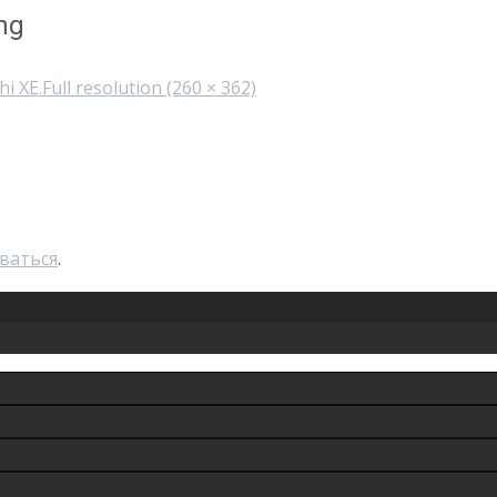
ng
i XE.
Full resolution (260 × 362)
ваться
.