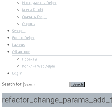
Инструменты Delphi
Книги Delphi
Скачать Delphi
Опросы
Synapse
Excel в Delphi
Lazarus
Об авторе
Проекты
Копилка WebDelphi
Log In
Search for:
refactor_change_params_add_