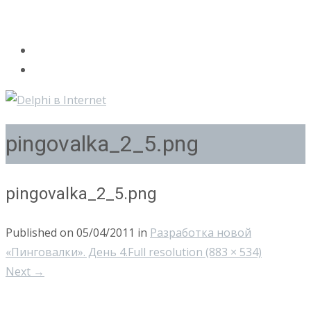
pingovalka_2_5.png
pingovalka_2_5.png
Published on
05/04/2011
in
Разработка новой
«Пинговалки». День 4.
Full resolution (883 × 534)
Next
→