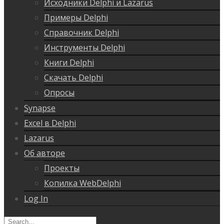
Исходники Delphi и Lazarus
Примеры Delphi
Справочник Delphi
Инструменты Delphi
Книги Delphi
Скачать Delphi
Опросы
Synapse
Excel в Delphi
Lazarus
Об авторе
Проекты
Копилка WebDelphi
Log In