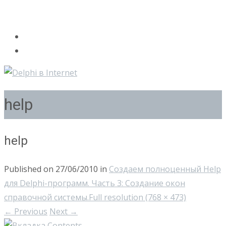
help
help
Published on
27/06/2010
in
Создаем полноценный Help
для Delphi-программ. Часть 3: Создание окон
справочной системы.
Full resolution (768 × 473)
←
Previous
Next
→