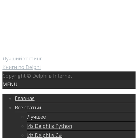
Лучший хостинг
Книги по Delphi
Copyright © Delphi в Internet
MENU
Главная
Все статьи
Лучшее
Из Delphi в Python
Из Delphi в C#