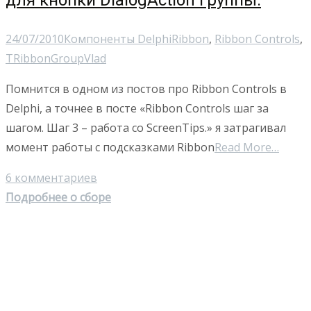
для кнопки DialogAction группы.
24/07/2010
Компоненты Delphi
Ribbon
,
Ribbon Controls
,
TRibbonGroup
Vlad
Помнится в одном из постов про Ribbon Controls в
Delphi, а точнее в посте «Ribbon Controls шаг за
шагом. Шаг 3 – работа со ScreenTips.» я затрагивал
момент работы с подсказками Ribbon
Read More…
6 комментариев
Подробнее о сборе