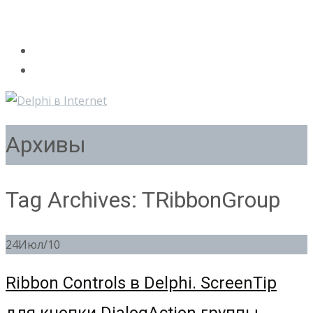
Архивы
Tag Archives: TRibbonGroup
24
Июл/10
Ribbon Controls в Delphi. ScreenTip