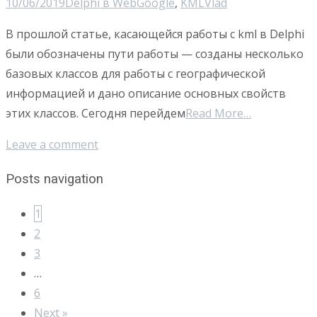
10/06/2019
Delphi в Web
Google
,
KML
Vlad
В прошлой статье, касающейся работы с kml в Delphi
были обозначены пути работы — созданы несколько
базовых классов для работы с географической
информацией и дано описание основных свойств
этих классов. Сегодня перейдем
Read More…
Leave a comment
Posts navigation
1
2
3
…
6
Next »