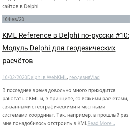
сайтов в Delphi
16
Фев/20
KML Reference в Delphi по-русски #10:
Модуль Delphi для геодезических
расчётов
16/02/2020
Delphi в Web
KML
,
геодезия
Vlad
В последнее время довольно много приходится
работать с KML и, в принципе, со всякими расчётами,
связанными с географическими и местными
системами координат. Так, например, в прошлый раз
мне понадобилось отстроить в KML
Read More…