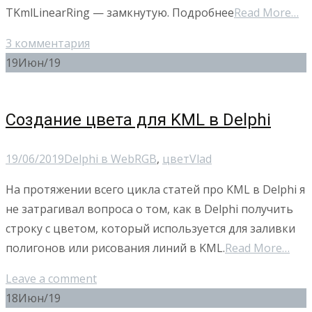
TKmlLinearRing — замкнутую. Подробнее
Read More…
3 комментария
19
Июн/19
Создание цвета для KML в Delphi
19/06/2019
Delphi в Web
RGB
,
цвет
Vlad
На протяжении всего цикла статей про KML в Delphi я
не затрагивал вопроса о том, как в Delphi получить
строку с цветом, который используется для заливки
полигонов или рисования линий в KML.
Read More…
Leave a comment
18
Июн/19