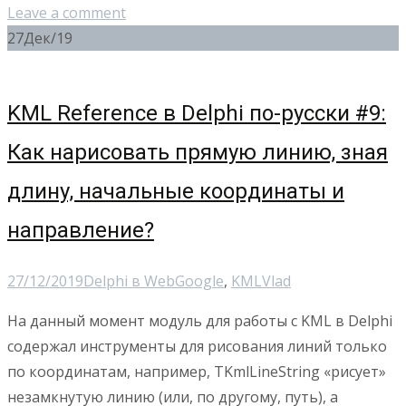
Leave a comment
27
Дек/19
KML Reference в Delphi по-русски #9:
Как нарисовать прямую линию, зная
длину, начальные координаты и
направление?
27/12/2019
Delphi в Web
Google
,
KML
Vlad
На данный момент модуль для работы с KML в Delphi
содержал инструменты для рисования линий только
по координатам, например, TKmlLineString «рисует»
незамкнутую линию (или, по другому, путь), а