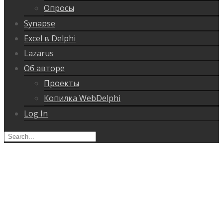
Опросы
Synapse
Excel в Delphi
Lazarus
Об авторе
Проекты
Копилка WebDelphi
Log In