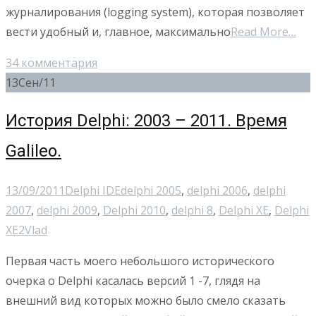
журналирования (logging system), которая позволяет
вести удобный и, главное, максимально
Read More…
34 комментария
13
Сен/11
История Delphi: 2003 – 2011. Время
Galileo.
13/09/2011
Delphi IDE
delphi 2005
,
delphi 2006
,
delphi
2007
,
delphi 2009
,
Delphi 2010
,
delphi 8
,
Delphi XE
,
Delphi
XE2
Vlad
Первая часть моего небольшого исторического
очерка о Delphi касалась версий 1 -7, глядя на
внешний вид которых можно было смело сказать