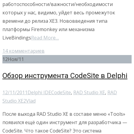
работоспособности/важности/необходимости
которых у нас, видимо, уйдет весь промежуток
времени до релиза XE3. Нововведения типа
платформы Firemonkey или механизма
LiveBindings
Read More…
14 комментариев
12
Ноя/11
Обзор инструмента CodeSite в Delphi
12/11/2011
Delphi IDE
CodeSite
,
RAD Studio XE
,
RAD
Studio XE2
Vlad
После выхода RAD Studio XE в составе меню «Tools»
появился ещё один инструмент для разработчика —
CodeSite. Что такое CodeSite? Это система