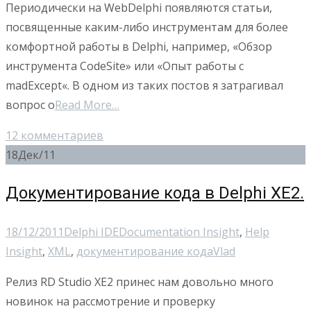
Периодически на WebDelphi появляются статьи,
посвященные каким-либо инструментам для более
комфортной работы в Delphi, например, «Обзор
инструмента CodeSite» или «Опыт работы с
madExcept«. В одном из таких постов я затрагивал
вопрос о
Read More…
12 комментариев
18
Дек/11
Документирование кода в Delphi XE2.
18/12/2011
Delphi IDE
Documentation Insight
,
Help
Insight
,
XML
,
документирование кода
Vlad
Релиз RD Studio XE2 принес нам довольно много
новинок на рассмотрение и проверку