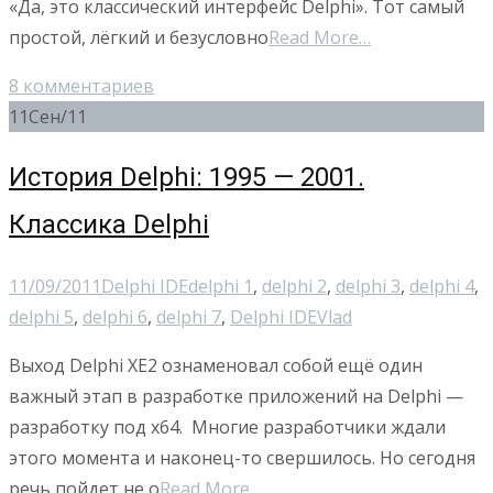
«Да, это классический интерфейс Delphi». Тот самый
простой, лёгкий и безусловно
Read More…
8 комментариев
11
Сен/11
История Delphi: 1995 — 2001.
Классика Delphi
11/09/2011
Delphi IDE
delphi 1
,
delphi 2
,
delphi 3
,
delphi 4
,
delphi 5
,
delphi 6
,
delphi 7
,
Delphi IDE
Vlad
Выход Delphi XE2 ознаменовал собой ещё один
важный этап в разработке приложений на Delphi —
разработку под x64. Многие разработчики ждали
этого момента и наконец-то свершилось. Но сегодня
речь пойдет не о
Read More…