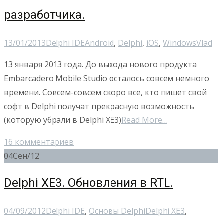
разработчика.
13/01/2013
Delphi IDE
Android
,
Delphi
,
iOS
,
Windows
Vlad
13 января 2013 года. До выхода нового продукта
Embarcadero Mobile Studio осталось совсем немного
времени. Совсем-совсем скоро все, кто пишет свой
софт в Delphi получат прекрасную возможность
(которую убрали в Delphi XE3)
Read More…
16 комментариев
04
Сен/12
Delphi XE3. Обновления в RTL.
04/09/2012
Delphi IDE
,
Основы Delphi
Delphi XE3
,