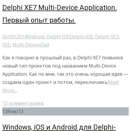
Delphi XE7 Multi-Device Application.
Первый опыт работы.
06/09/2014
Android
,
Delphi IDE
Delphi IDE
,
Delphi XE7
,
IDE
,
Multi-Device
Vlad
Как я говорил в прошлый раз, в Delphi XE7 появился
новый тип проектов под названием Multi-Device
Application. Как по мне, так это очень хорошая идея —
создаем один проект и потом, переключаясь
Read
More…
13 комментариев
13
Янв/13
Windows, iOS и Android для Delphi-