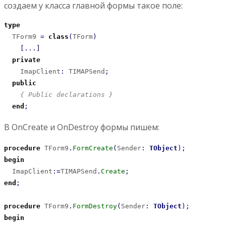
создаем у класса главной формы такое поле:
type
  TForm9 
=
class
(
TForm
)
[
...
]
private
    ImapClient
:
 TIMAPSend
;
public
{ Public declarations }
end
;
В OnCreate и OnDestroy формы пишем:
procedure
 TForm9
.
FormCreate
(
Sender
:
TObject
)
;
begin
  ImapClient
:
=
TIMAPSend
.
Create
;
end
;
procedure
 TForm9
.
FormDestroy
(
Sender
:
TObject
)
;
begin