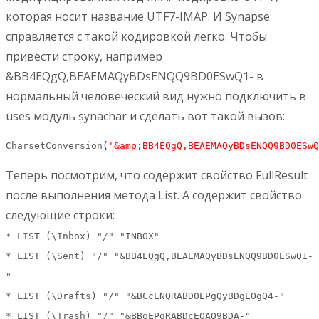
которая носит название UTF7-IMAP. И Synapse
справляется с такой кодировкой легко. Чтобы
привести строку, например
&BB4EQgQ,BEAEMAQyBDsENQQ9BD0ESwQ1- в
нормальный человеческий вид нужно подключить в
uses модуль synachar и сделать вот такой вызов:
CharsetConversion
(
'&amp;BB4EQgQ,BEAEMAQyBDsENQQ9BD0ESwQ
Теперь посмотрим, что содержит свойство FullResult
после выполнения метода List. А содержит свойство
следующие строки:
* LIST (\Inbox) "/" "INBOX"
* LIST (\Sent) "/" "&BB4EQgQ,BEAEMAQyBDsENQQ9BD0ESwQ1-
"
* LIST (\Drafts) "/" "&BCcENQRABD0EPgQyBDgEOgQ4-"
* LIST (\Trash) "/" "&BBoEPgRABDcEOAQ9BDA-"