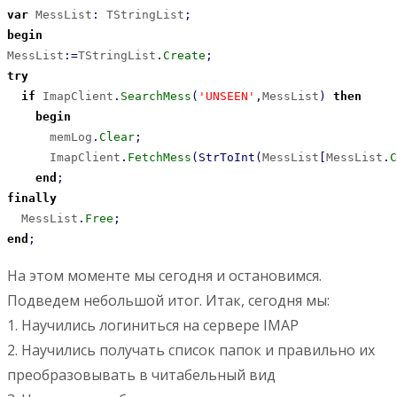
var
 MessList
:
 TStringList
;
begin
MessList
:
=
TStringList
.
Create
;
try
if
 ImapClient
.
SearchMess
(
'UNSEEN'
,
MessList
)
then
begin
      memLog
.
Clear
;
      ImapClient
.
FetchMess
(
StrToInt
(
MessList
[
MessList
.
C
end
;
finally
  MessList
.
Free
;
end
;
На этом моменте мы сегодня и остановимся.
Подведем небольшой итог. Итак, сегодня мы:
1. Научились логиниться на сервере IMAP
2. Научились получать список папок и правильно их
преобразовывать в читабельный вид