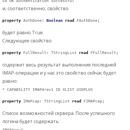
S4 OK Authentication successful
и, соответственно, свойство
property
 AuthDone
:
Boolean
read
 FAuthDone
;
будет равно True.
Следующее свойство
property
 FullResult
:
 TStringList 
read
 FFullResult
;
содержит весь результат выполнения последней
IMAP-операции и у нас это свойство сейчас будет
равно:
* CAPABILITY IMAP4rev1 ID XLIST UIDPLUS
property
 IMAPcap
:
 TStringList 
read
 FIMAPcap
;
Список возможностей сервера. После успешного
логина будет содержать:
IMAP4rev1