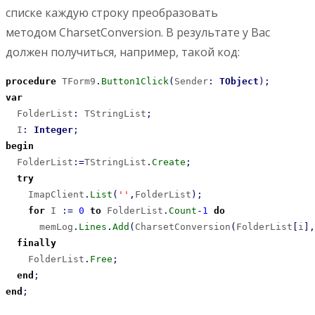
списке каждую строку преобразовать
методом CharsetConversion. В результате у Вас
должен получиться, например, такой код:
procedure
 TForm9
.
Button1Click
(
Sender
:
TObject
)
;
var
  FolderList
:
 TStringList
;
  I
:
Integer
;
begin
  FolderList
:
=
TStringList
.
Create
;
try
    ImapClient
.
List
(
''
,
FolderList
)
;
for
 I 
:
=
0
to
 FolderList
.
Count
-
1
do
      memLog
.
Lines
.
Add
(
CharsetConversion
(
FolderList
[
i
]
,
finally
    FolderList
.
Free
;
end
;
end
;