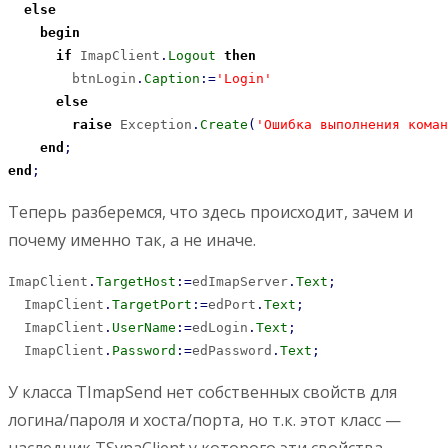
else
begin
if
 ImapClient
.
Logout
then
        btnLogin
.
Caption
:
=
'Login'
else
raise
 Exception
.
Create
(
'Ошибка выполнения коман
end
;
end
;
Теперь разберемся, что здесь происходит, зачем и
почему именно так, а не иначе.
ImapClient
.
TargetHost
:
=
edImapServer
.
Text
;
  ImapClient
.
TargetPort
:
=
edPort
.
Text
;
  ImapClient
.
UserName
:
=
edLogin
.
Text
;
  ImapClient
.
Password
:
=
edPassword
.
Text
;
У класса TImapSend нет собственных свойств для
логина/пароля и хоста/порта, но т.к. этот класс —
наследник TSynaClient у которого эти свойства