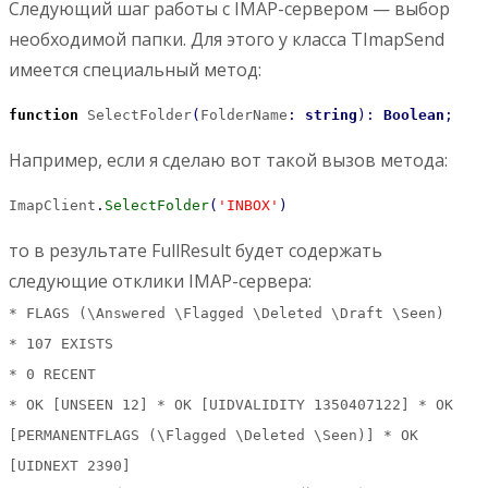
Следующий шаг работы с IMAP-сервером — выбор
необходимой папки. Для этого у класса TImapSend
имеется специальный метод:
function
 SelectFolder
(
FolderName
:
string
)
:
Boolean
;
Например, если я сделаю вот такой вызов метода:
ImapClient
.
SelectFolder
(
'INBOX'
)
то в результате FullResult будет содержать
следующие отклики IMAP-сервера:
* FLAGS (\Answered \Flagged \Deleted \Draft \Seen)
* 107 EXISTS
* 0 RECENT
* OK [UNSEEN 12] * OK [UIDVALIDITY 1350407122] * OK
[PERMANENTFLAGS (\Flagged \Deleted \Seen)] * OK
[UIDNEXT 2390]