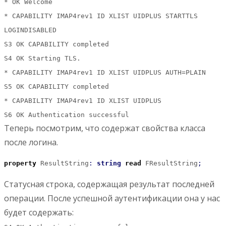
* OK Welcome
* CAPABILITY IMAP4rev1 ID XLIST UIDPLUS STARTTLS
LOGINDISABLED
S3 OK CAPABILITY completed
S4 OK Starting TLS.
* CAPABILITY IMAP4rev1 ID XLIST UIDPLUS AUTH=PLAIN
S5 OK CAPABILITY completed
* CAPABILITY IMAP4rev1 ID XLIST UIDPLUS
S6 OK Authentication successful
Теперь посмотрим, что содержат свойства класса
после логина.
property
 ResultString
:
string
read
 FResultString
;
Статусная строка, содержащая результат последней
операции. После успешной аутентификации она у нас
будет содержать: