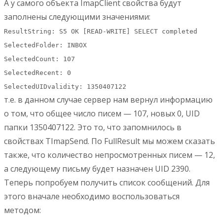
А у самого объекта ImapClient свойства будут
заполнены следующими значениями:
ResultString: S5 OK [READ-WRITE] SELECT completed
SelectedFolder: INBOX
SelectedCount: 107
SelectedRecent: 0
SelectedUIDvalidity: 1350407122
т.е. в данном случае сервер нам вернул информацию
о том, что общее число писем — 107, новых 0, UID
папки 1350407122. Это то, что запомнилось в
свойствах TImapSend. По FullResult мы можем сказать
также, что количество непросмотренных писем — 12,
а следующему письму будет назначен UID 2390.
Теперь попробуем получить список сообщений. Для
этого вначале необходимо воспользоваться
методом: