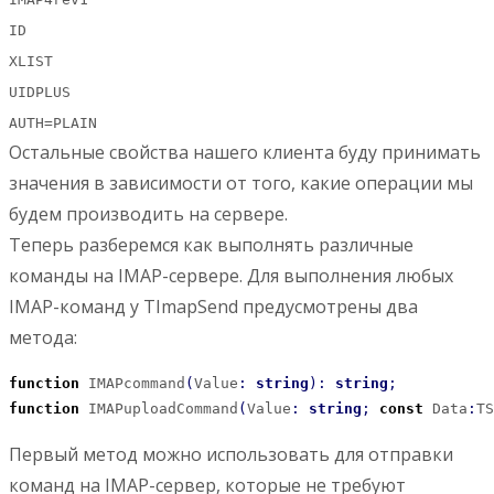
ID
XLIST
UIDPLUS
AUTH=PLAIN
Остальные свойства нашего клиента буду принимать
значения в зависимости от того, какие операции мы
будем производить на сервере.
Теперь разберемся как выполнять различные
команды на IMAP-сервере. Для выполнения любых
IMAP-команд у TImapSend предусмотрены два
метода:
function
 IMAPcommand
(
Value
:
string
)
:
string
;
function
 IMAPuploadCommand
(
Value
:
string
;
const
 Data
:
TS
Первый метод можно использовать для отправки
команд на IMAP-сервер, которые не требуют