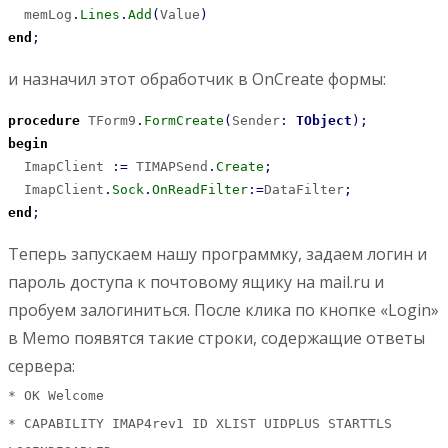
  memLog
.
Lines
.
Add
(
Value
)
end
;
и назначил этот обработчик в OnCreate формы:
procedure
 TForm9
.
FormCreate
(
Sender
:
TObject
)
;
begin
  ImapClient 
:
=
 TIMAPSend
.
Create
;
  ImapClient
.
Sock
.
OnReadFilter
:
=
DataFilter
;
end
;
Теперь запускаем нашу программку, задаем логин и
пароль доступа к почтовому ящику на mail.ru и
пробуем залогиниться. После клика по кнопке «Login»
в Memo появятся такие строки, содержащие ответы
сервера:
* OK Welcome
* CAPABILITY IMAP4rev1 ID XLIST UIDPLUS STARTTLS