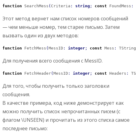
function
 SearchMess
(
Criteria
:
string
;
const
 FoundMess
:
 
Этот метод вернет нам список номеров сообщений
— чем меньше номер, тем старее письмо. Затем
вызвать один из двух методов:
function
 FetchMess
(
MessID
:
integer
;
const
 Mess
:
 TString
Для получения всего сообщения с MessID.
function
 FetchHeader
(
MessID
:
integer
;
const
 Headers
:
 TS
Для того, чтобы получить только заголовки
сообщения.
В качестве примера, код ниже демонстрирует как
можно получить список непрочитанных писем (с
флагом \UNSEEN) и прочитать из этого списка самое
последнее письмо: