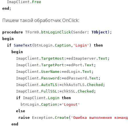
  ImapClient
.
Free
end
;
Пишем такой обработчик OnClick:
procedure
 TForm9
.
btnLoginClick
(
Sender
:
TObject
)
;
begin
if
SameText
(
btnLogin
.
Caption
,
'Login'
)
then
begin
      ImapClient
.
TargetHost
:
=
edImapServer
.
Text
;
      ImapClient
.
TargetPort
:
=
edPort
.
Text
;
      ImapClient
.
UserName
:
=
edLogin
.
Text
;
      ImapClient
.
Password
:
=
edPassword
.
Text
;
      ImapClient
.
AutoTLS
:
=
chkAutoTLS
.
Checked
;
      ImapClient
.
FullSSL
:
=
chkSSL
.
Checked
;
if
 ImapClient
.
Login
then
        btnLogin
.
Caption
:
=
'Logout'
else
raise
 Exception
.
Create
(
'Ошибка выполнения команд
end