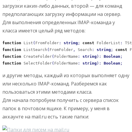
загрузки каких-либо данных, второй — для команд
предполагающих загрузку информации на сервер.
Для выполнения определенных IMAP-команда у
класса имеется целый ряд методов:
function
 List
(
FromFolder
:
string
;
const
 FolderList
:
 TSt
function
 ListSearch
(
FromFolder
,
 Search
:
string
;
const
 F
function
 CreateFolder
(
FolderName
:
string
)
:
Boolean
;
function
 SelectFolder
(
FolderName
:
string
)
:
Boolean
;
и другие методы, каждый из которых выполняет одну
или несколько IMAP-команд. Разберемся как
пользоваться этими методами класса.
Для начала попробуем получить с сервера список
папок в почтовом ящике. К примеру, у меня в
аккаунте на mail.ru есть такие папки: