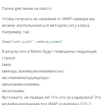
Папки для писем на mail.ru
Чтобы получить их названия от IMAP-сервера мы
можем воспользоваться методом List у класса.
Например, так:
ImapClient
.
List
(
''
,
memLog
.
Lines
)
В результате в Memo будут помещены следующие
строки:
INBOX
&BB4EQgQ,BEAEMAQyBDsENQQ9BD0ESwQ1-
&BCcENQRABD0EPgQyBDgEOgQ4-
&BBoEPgRABDcEOAQ9BDA-
&BCEEPwQwBDw
Жутковато, не правда ли? Что это за кодировка? Это
модифицированная под IMAP кодировка UTF-7,