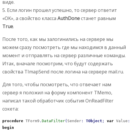
виде.
5. Если логин прошел успешно, то сервер ответит
«OK», а свойство класса
AuthDone
станет равным
True
.
После того, как мы залогинились на сервере мы
можем сразу посмотреть где мы находимся в данный
момент и отправлять на сервер различные команды.
Итак, вначале посмотрим, что будут содержать
свойства TImapSend после логина на сервере mail.ru.
Для того, чтобы посмотреть, что отвечает нам
сервер я положил на форму компонент TMemo,
написал такой обработчик события OnReadFilter
сокета:
procedure
 TForm9
.
DataFilter
(
Sender
:
TObject
;
var
 Value
:
begin