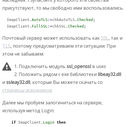
присутствуют, то мы свободно ими воспользовались.
  ImapClient
.
AutoTLS
:
=
chkAutoTLS
.
Checked
;
  ImapClient
.
FullSSL
:
=
chkSSL
.
Checked
;
Почтовый сервер может использовать как
SSL
, так и
TLS
, поэтому предусматриваем эти ситуации. При
этом не забываем:
1. Подключить модуль
ssl_openssl
в uses
2. Положить рядом с exe библиотеки
libeay32.dll
и
ssleay32.dll
, которые Вы можете скачать со
страницы исходников
Далее мы пробуем залогиниться на сервере,
используя метод Login:
if
 ImapClient
.
Login
then