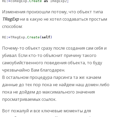
RE
:
=
coRegExp
.
Create
as
 IRegExp2
;
Изменения произошли потому, что объект типа
TRegExp
ни в какую не хотел создаваться простым
способом:
RE
:
=
TRegExp
.
Create
(
self
)
Почему-то объект сразу после создания сам себя и
убивал. Если кто-то объяснит причину такого
самоубийственного поведения объекта, то буду
чрезвычайно Вам благодарен.
В остальном процедура парсинга та же: качаем
данные до тех пор пока не найдем наш домен либо
пока не дойдем до максимального значения
просматриваемых ссылок.
Вот пожалуй и все ключевые моменты для