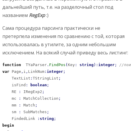
дальнейший путь, т.е. на разделочный стол под
названием
RegExp
:)
Сама процедура парсинга практически не
претерпела изменения по сравнению с той, которая
использовалась в утилите, за одним небольшим
исключением. На всякий случай приведу весь листинг:
function
  TYaParser
.
FindPos
(
Key
:
string
)
:
integer
;
//пои
var
 Page
,
i
,
LinkNum
:
integer
;
    TextList
:
TStringList
;
    isFind
:
boolean
;
    RE 
:
 IRegExp2
;
    mc 
:
 MatchCollection
;
    mm 
:
 Match
;
    sm 
:
 SubMatches
;
    FindedLink 
:
string
;
begin