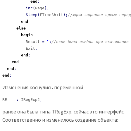
end
;
inc
(
Page
)
;
Sleep
(
FTimeShift
)
;
//ждем заданное время пере
end
else
begin
          Result
:
=-
1
;
//если была ошибка при скачивании 
          Exit
;
end
;
end
end
;
end
;
Изменения коснулись переменной
RE    
:
 IRegExp2
;
ранее она была типа TRegExp, сейчас это интерфейс.
Соответственно и изменилось создание объекта: