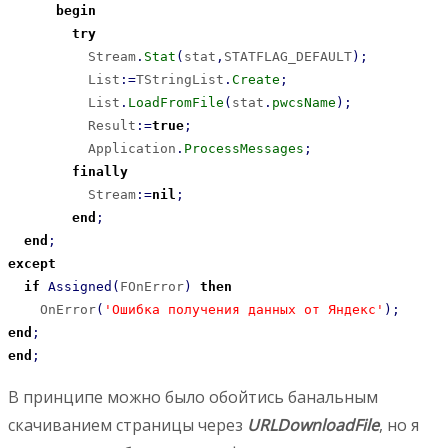
begin
try
          Stream
.
Stat
(
stat
,
STATFLAG_DEFAULT
)
;
          List
:
=
TStringList
.
Create
;
          List
.
LoadFromFile
(
stat
.
pwcsName
)
;
          Result
:
=
true
;
          Application
.
ProcessMessages
;
finally
          Stream
:
=
nil
;
end
;
end
;
except
if
Assigned
(
FOnError
)
then
    OnError
(
'Ошибка получения данных от Яндекс'
)
;
end
;
end
;
В принципе можно было обойтись банальным
скачиванием страницы через
URLDownloadFile
, но я