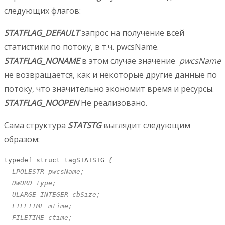
следующих флагов:
STATFLAG_DEFAULT
запрос на получение всей
статистики по потоку, в т.ч. pwcsName.
STATFLAG_NONAME
в этом случае значение
pwcsName
не возвращается, как и некоторые другие данные по
потоку, что значительно экономит время и ресурсы.
STATFLAG_NOOPEN
Не реализовано.
Сама структура
STATSTG
выглядит следующим
образом:
typedef struct tagSTATSTG 
{

  LPOLESTR pwcsName;

  DWORD type;

  ULARGE_INTEGER cbSize;

  FILETIME mtime;

  FILETIME ctime;
