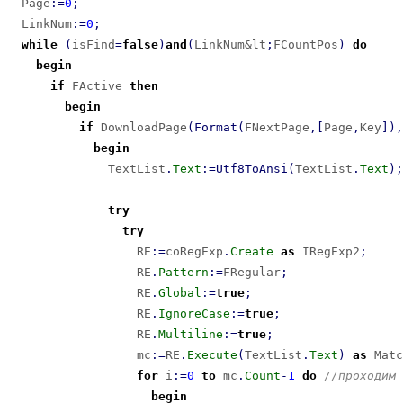
  Page
:
=
0
;
  LinkNum
:
=
0
;
while
(
isFind
=
false
)
and
(
LinkNum&lt
;
FCountPos
)
do
begin
if
 FActive 
then
begin
if
 DownloadPage
(
Format
(
FNextPage
,
[
Page
,
Key
]
)
,
begin
              TextList
.
Text
:
=
Utf8ToAnsi
(
TextList
.
Text
)
;
try
try
                  RE
:
=
coRegExp
.
Create
as
 IRegExp2
;
                  RE
.
Pattern
:
=
FRegular
;
                  RE
.
Global
:
=
true
;
                  RE
.
IgnoreCase
:
=
true
;
                  RE
.
Multiline
:
=
true
;
                  mc
:
=
RE
.
Execute
(
TextList
.
Text
)
as
 Matc
for
 i
:
=
0
to
 mc
.
Count
-
1
do
//проходим 
begin