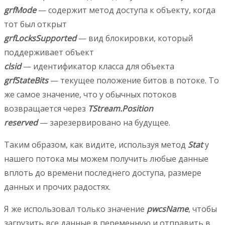
grfMode
— содержит метод доступа к объекту, когда
тот был открыт
grfLocksSupported
— вид блокировки, который
поддерживает объект
clsid
— идентификатор класса для объекта
grfStateBits
— текущее положение битов в потоке. То
же самое значение, что у обычных потоков
возвращается через
TStream.Position
reserved
— зарезервировано на будущее.
Таким образом, как видите, используя метод
Stat
у
нашего потока мы можем получить любые данные
вплоть до времени последнего доступа, размере
данных и прочих радостях.
Я же использовал только значение
pwcsName
, чтобы
загрузить все данные в переменную и отправить в