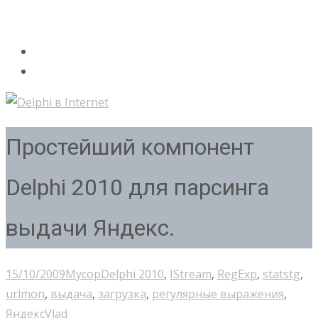
Простейший компонент
Delphi 2010 для парсинга
выдачи Яндекс.
15/10/2009
Мусор
Delphi 2010
,
IStream
,
RegExp
,
statstg
,
urlmon
,
выдача
,
загрузка
,
регулярные выражения
,
Яндекс
Vlad