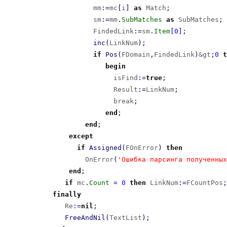
                      mm
:
=
mc
[
i
]
as
 Match
;
                      sm
:
=
mm
.
SubMatches
as
 SubMatches
;
                      FindedLink
:
=
sm
.
Item
[
0
]
;
inc
(
LinkNum
)
;
if
Pos
(
FDomain
,
FindedLink
)
&gt
;
0
t
begin
                           isFind
:
=
true
;
                           Result
:
=
LinkNum
;
                           break
;
end
;
end
;
except
if
Assigned
(
FOnError
)
then
                    OnError
(
'Ошибка парсинга полученных
end
;
if
 mc
.
Count
=
0
then
 LinkNum
:
=
FCountPos
;
finally
               Re
:
=
nil
;
FreeAndNil
(
TextList
)
;