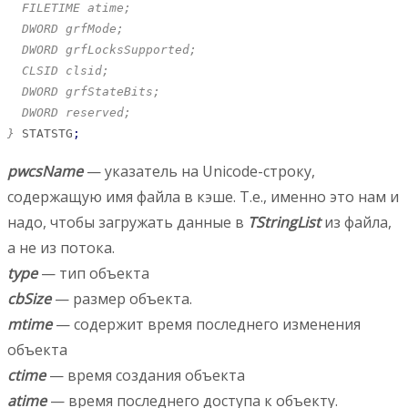
  FILETIME atime;

  DWORD grfMode;

  DWORD grfLocksSupported;

  CLSID clsid;

  DWORD grfStateBits;

  DWORD reserved;

}
 STATSTG
;
pwcsName
— указатель на Unicode-строку,
содержащую имя файла в кэше. Т.е., именно это нам и
надо, чтобы загружать данные в
TStringList
из файла,
а не из потока.
type
— тип объекта
cbSize
— размер объекта.
mtime
— содержит время последнего изменения
объекта
ctime
— время создания объекта
atime
— время последнего доступа к объекту.