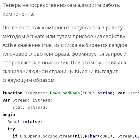
Теперь непосредственно сам алгоритм работы
компонента.
После того, как компонент запускается в работу
методом Activate или путем присвоения свойству
Active значения true, из списка выбирается каждое
ключевое слово или фраза, формируется запрос и
отправляется в поисковик. При этом функция для
скачивания одной страницы выдачи выглядит
следующим образом:
function
 TYaParser
.
DownloadPage
(
cURL
:
string
;
var
 List
:
var
 Stream
:
 IStream
;
    stat
:
 STATSTG
;
begin
  Result
:
=
false
;
try
if
 URLOpenBlockingStream
(
nil
,
PChar
(
cURL
)
,
 Stream
,
0
,