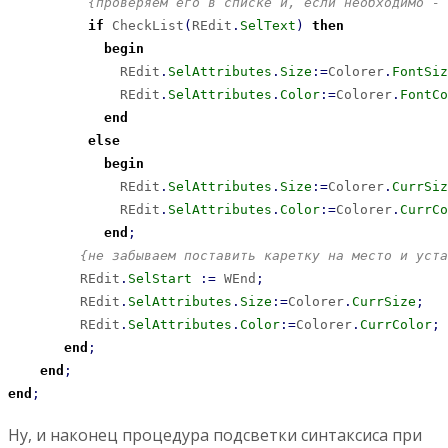
{проверяем его в списке и, если необходимо - 
if
 CheckList
(
REdit
.
SelText
)
then
begin
              REdit
.
SelAttributes
.
Size
:
=
Colorer
.
FontSiz
              REdit
.
SelAttributes
.
Color
:
=
Colorer
.
FontCo
end
else
begin
              REdit
.
SelAttributes
.
Size
:
=
Colorer
.
CurrSiz
              REdit
.
SelAttributes
.
Color
:
=
Colorer
.
CurrCo
end
;
{не забываем поставить каретку на место и уста
         REdit
.
SelStart
:
=
 WEnd
;
         REdit
.
SelAttributes
.
Size
:
=
Colorer
.
CurrSize
;
         REdit
.
SelAttributes
.
Color
:
=
Colorer
.
CurrColor
;
end
;
end
;
end
;
Ну, и наконец процедура подсветки синтаксиса при