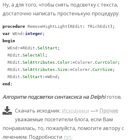
Ну, а для того, чтобы снять подсветку с текста,
достаточно написать простенькую процедуру:
procedure
 RemoveHightLight
(
REdit
:
 TRichEdit
)
;
var
 WEnd
:
integer
;
begin
  WEnd
:
=
REdit
.
SelStart
;
  REdit
.
SelectAll
;
  REdit
.
SelAttributes
.
Color
:
=
Colorer
.
CurrColor
;
  REdit
.
SelAttributes
.
Size
:
=
Colorer
.
CurrSize
;
  REdit
.
SelStart
:
=
WEnd
;
end
;
Алгоритм подсветки синтаксиса на Delphi
готов.
Скачать исходник:
Исходники
—>
Прочие
уважаемые посетители блога, если Вам
понравилась, то, пожалуйста, помогите автору с
лечением. Подробности
тут
.