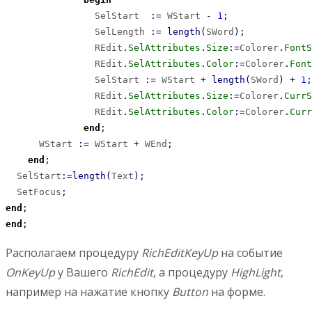
                SelStart  
:
=
 WStart 
-
1
;
                SelLength 
:
=
length
(
SWord
)
;
                REdit
.
SelAttributes
.
Size
:
=
Colorer
.
FontS
                REdit
.
SelAttributes
.
Color
:
=
Colorer
.
Font
                SelStart 
:
=
 WStart 
+
length
(
SWord
)
+
1
;
                REdit
.
SelAttributes
.
Size
:
=
Colorer
.
CurrS
                REdit
.
SelAttributes
.
Color
:
=
Colorer
.
Curr
end
;
      WStart 
:
=
 WStart 
+
 WEnd
;
end
;
  SelStart
:
=
length
(
Text
)
;
  SetFocus
;
end
;
end
;
Располагаем процедуру
RichEditKeyUp
на событие
OnKeyUp
у Вашего
RichEdit
, а процедуру
HighLight
,
например на нажатие кнопку
Button
на форме.