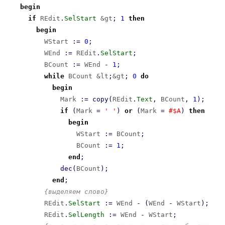
begin
if
 REdit
.
SelStart
 &gt
;
1
then
begin
          WStart 
:
=
0
;
          WEnd 
:
=
 REdit
.
SelStart
;
          BCount 
:
=
 WEnd 
-
1
;
while
 BCount &lt
;
&gt
;
0
do
begin
              Mark 
:
=
copy
(
REdit
.
Text
,
 BCount
,
1
)
;
if
(
Mark 
=
' '
)
or
(
Mark 
=
#$A
)
then
begin
                  WStart 
:
=
 BCount
;
                  BCount 
:
=
1
;
end
;
dec
(
BCount
)
;
end
;
{выделяем слово}
          REdit
.
SelStart
:
=
 WEnd 
-
(
WEnd 
-
 WStart
)
;
          REdit
.
SelLength
:
=
 WEnd 
-
 WStart
;