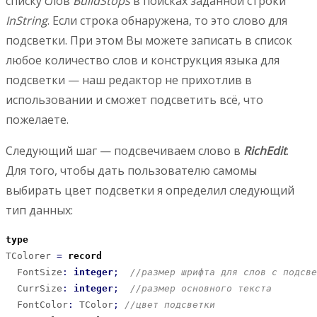
списку слов
BuildStops
в поисках заданной строки
InString
. Если строка обнаружена, то это слово для
подсветки. При этом Вы можете записать в список
любое количество слов и конструкция языка для
подсветки — наш редактор не прихотлив в
использовании и сможет подсветить всё, что
пожелаете.
Следующий шаг — подсвечиваем слово в
RichEdit
.
Для того, чтобы дать пользователю самомы
выбирать цвет подсветки я определил следующий
тип данных:
type
TColorer 
=
record
  FontSize
:
integer
;
//размер шрифта для слов с подсве
  CurrSize
:
integer
;
//размер основного текста
  FontColor
:
 TColor
;
//цвет подсветки