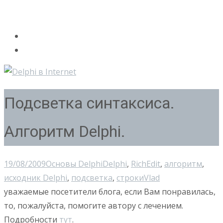
Подсветка синтаксиса.
Алгоритм Delphi.
19/08/2009
Основы Delphi
Delphi
,
RichEdit
,
алгоритм
,
исходник Delphi
,
подсветка
,
строки
Vlad
уважаемые посетители блога, если Вам понравилась,
то, пожалуйста, помогите автору с лечением.
Подробности
тут
.