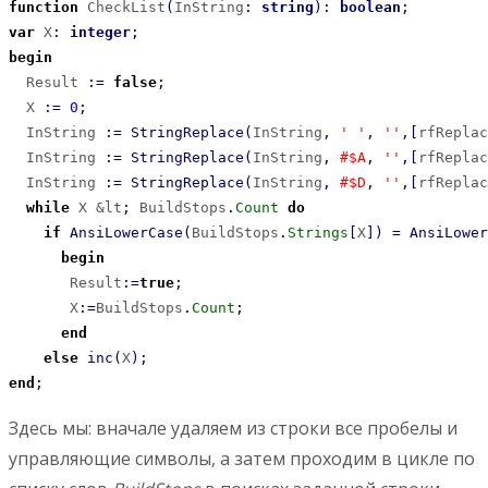
function
 CheckList
(
InString
:
string
)
:
boolean
;
var
 X
:
integer
;
begin
  Result 
:
=
false
;
  X 
:
=
0
;
  InString 
:
=
StringReplace
(
InString
,
' '
,
''
,
[
rfReplac
  InString 
:
=
StringReplace
(
InString
,
#$A
,
''
,
[
rfReplac
  InString 
:
=
StringReplace
(
InString
,
#$D
,
''
,
[
rfReplac
while
 X &lt
;
 BuildStops
.
Count
do
if
AnsiLowerCase
(
BuildStops
.
Strings
[
X
]
)
=
AnsiLower
begin
       Result
:
=
true
;
       X
:
=
BuildStops
.
Count
;
end
else
inc
(
X
)
;
end
;
Здесь мы: вначале удаляем из строки все пробелы и
управляющие символы, а затем проходим в цикле по