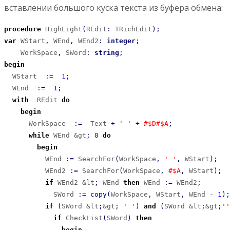
вставлении большого куска текста из буфера обмена:
procedure
 HighLight
(
REdit
:
 TRichEdit
)
;
var
 WStart
,
 WEnd
,
 WEnd2
:
integer
;
    WorkSpace
,
 SWord
:
string
;
begin
  WStart  
:
=
1
;
  WEnd  
:
=
1
;
with
  REdit 
do
begin
      WorkSpace  
:
=
  Text 
+
' '
+
#$D
#$A
;
while
 WEnd &gt
;
0
do
begin
          WEnd 
:
=
 SearchFor
(
WorkSpace
,
' '
,
 WStart
)
;
          WEnd2 
:
=
 SearchFor
(
WorkSpace
,
#$A
,
 WStart
)
;
if
 WEnd2 &lt
;
 WEnd 
then
 WEnd 
:
=
 WEnd2
;
            SWord 
:
=
copy
(
WorkSpace
,
 WStart
,
 WEnd 
-
1
)
;
if
(
SWord &lt
;
&gt
;
' '
)
and
(
SWord &lt
;
&gt
;
''
if
 CheckList
(
SWord
)
then
begin