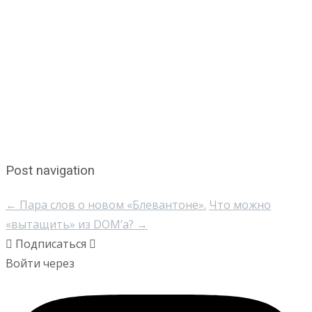
Post navigation
←
Пара слов о новом «Блевантоне».
Что можно
«вытащить» из DOM’а?
→
Подписаться
Войти через